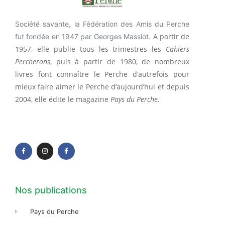
Société savante, la Fédération des Amis du Perche
A partir de
fut fondée en 1947 par Georges Massiot.
1957, elle publie tous les trimestres les
Cahiers
Percherons
, puis à partir de 1980, de nombreux
livres font connaître le Perche d’autrefois pour
mieux faire aimer le Perche d’aujourd’hui et depuis
2004, elle édite le magazine
Pays du Perche
.
F
I
F
a
n
a
c
s
c
e
t
e
b
a
b
o
g
o
o
r
o
k
a
k
-
m
-
f
f
Nos publications
Pays du Perche