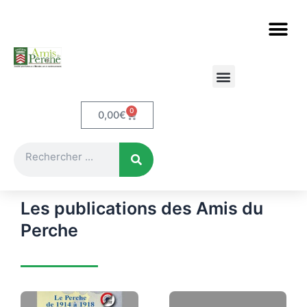
Aller
au
contenu
Etudes et documents
Le Perche en cartes postales
0
Panier
0,00
€
Rechercher
Les publications des Amis du
Perche