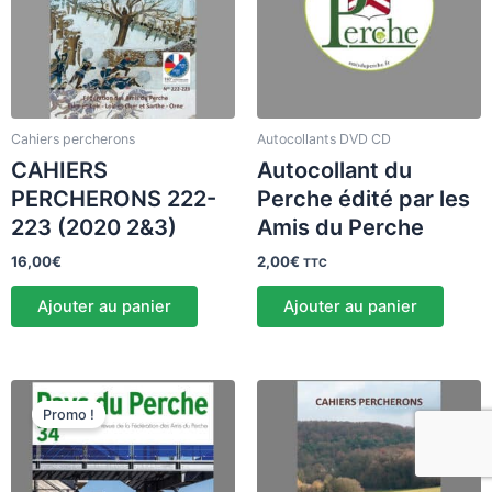
Cahiers percherons
Autocollants DVD CD
CAHIERS
Autocollant du
PERCHERONS 222-
Perche édité par les
223 (2020 2&3)
Amis du Perche
16,00
€
2,00
€
TTC
Ajouter au panier
Ajouter au panier
Le
Le
prix
prix
Promo !
initial
actuel
était :
est :
7,80€.
6,30€.