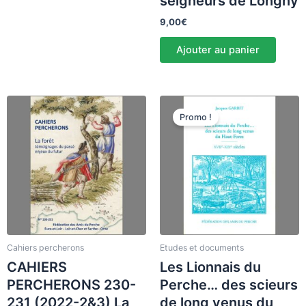
seigneurs de Longny
9,00
€
Ajouter au panier
Le
Le
prix
prix
Promo !
initial
actuel
était :
est :
30,00€.
28,49€.
Cahiers percherons
Etudes et documents
CAHIERS
Les Lionnais du
PERCHERONS 230-
Perche… des scieurs
231 (2022-2&3) La
de long venus du