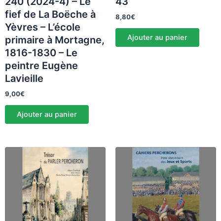
240 (2024-4) – Le
43
fief de La Boëche à
8,80
€
Yèvres – L’école
Ajouter au panier
primaire à Mortagne,
1816-1830 – Le
peintre Eugène
Lavieille
9,00
€
Ajouter au panier