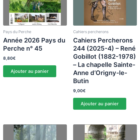
Pays du Perche
Cahiers percherons
Année 2026 Pays du
Cahiers Percherons
Perche n° 45
244 (2025-4) – René
Gobillot (1882-1978)
8,80
€
– La chapelle Sainte-
Ajouter au panier
Anne d’Origny-le-
Butin
9,00
€
Ajouter au panier