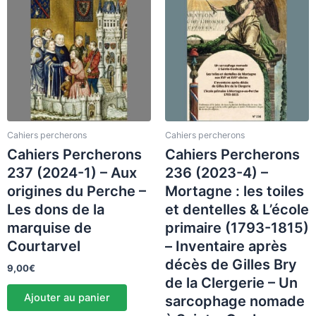
Cahiers percherons
Cahiers percherons
Cahiers Percherons
Cahiers Percherons
237 (2024-1) – Aux
236 (2023-4) –
origines du Perche –
Mortagne : les toiles
Les dons de la
et dentelles & L’école
marquise de
primaire (1793-1815)
Courtarvel
– Inventaire après
décès de Gilles Bry
9,00
€
de la Clergerie – Un
Ajouter au panier
sarcophage nomade