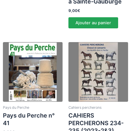
à Sainte-Gauburge
9,00
€
Ajouter au panier
Pays du Perche
Cahiers percherons
Pays du Perche n°
CAHIERS
41
PERCHERONS 234-
235 (2023-2&3)