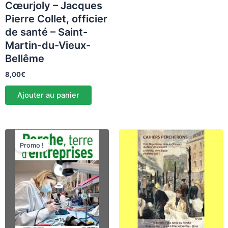
Cœurjoly – Jacques
Pierre Collet, officier
de santé – Saint-
Martin-du-Vieux-
Bellême
8,00
€
Ajouter au panier
Le
Le
prix
prix
Promo !
initial
actuel
était :
est :
11,80€.
9,50€.