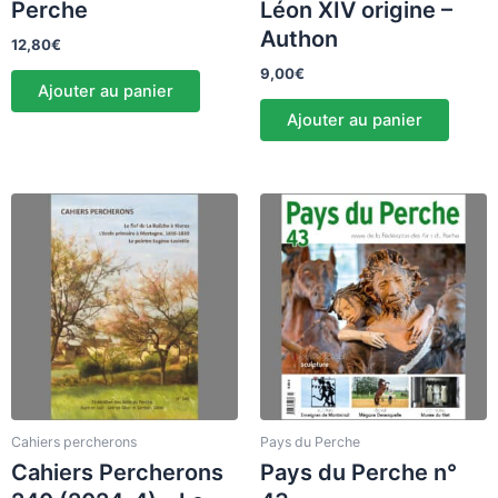
Perche
Léon XIV origine –
Authon
12,80
€
9,00
€
Ajouter au panier
Ajouter au panier
Cahiers percherons
Pays du Perche
Cahiers Percherons
Pays du Perche n°