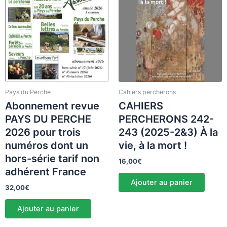
Pays du Perche
Cahiers percherons
Abonnement revue
CAHIERS
PAYS DU PERCHE
PERCHERONS 242-
2026 pour trois
243 (2025-2&3) À la
numéros dont un
vie, à la mort !
hors-série tarif non
16,00
€
adhérent France
Ajouter au panier
32,00
€
Ajouter au panier