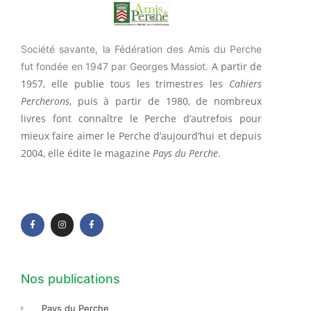
Société savante, la Fédération des Amis du Perche
A partir de
fut fondée en 1947 par Georges Massiot.
1957, elle publie tous les trimestres les
Cahiers
Percherons
, puis à partir de 1980, de nombreux
livres font connaître le Perche d’autrefois pour
mieux faire aimer le Perche d’aujourd’hui et depuis
2004, elle édite le magazine
Pays du Perche
.
F
I
F
a
n
a
c
s
c
e
t
e
b
a
b
o
g
o
o
r
o
k
a
k
-
m
-
f
f
Nos publications
Pays du Perche