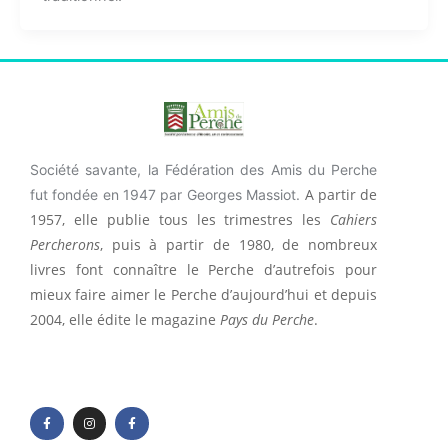
Société savante, la Fédération des Amis du Perche
A partir de
fut fondée en 1947 par Georges Massiot.
1957, elle publie tous les trimestres les
Cahiers
Percherons
, puis à partir de 1980, de nombreux
livres font connaître le Perche d’autrefois pour
mieux faire aimer le Perche d’aujourd’hui et depuis
2004, elle édite le magazine
Pays du Perche
.
F
I
F
a
n
a
c
s
c
e
t
e
b
a
b
o
g
o