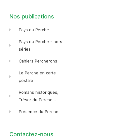
o
r
o
k
a
k
-
m
-
f
f
Nos publications
Pays du Perche
Pays du Perche - hors
séries
Cahiers Percherons
Le Perche en carte
postale
Romans historiques,
Trésor du Perche...
Présence du Perche
Contactez-nous