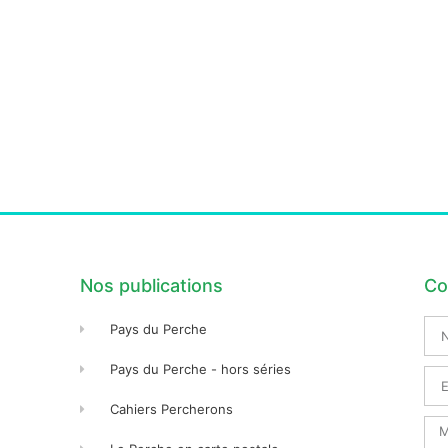
Nos publications
Co
No
Pays du Perche
Pré
Pays du Perche - hors séries
Ema
Cahiers Percherons
Me