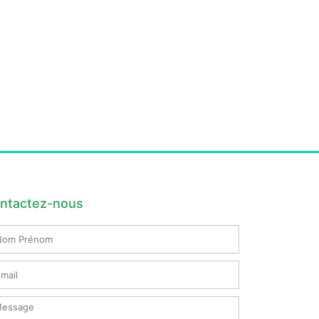
ntactez-nous
m
nom
il
ssage