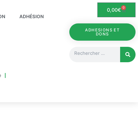
0
Panier
0,00
€
ON
ADHÉSION
ADHESIONS ET
DONS
Rechercher
e