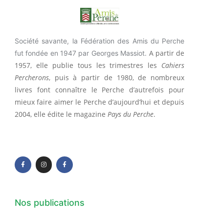
Société savante, la Fédération des Amis du Perche
A partir de
fut fondée en 1947 par Georges Massiot.
1957, elle publie tous les trimestres les
Cahiers
Percherons
, puis à partir de 1980, de nombreux
livres font connaître le Perche d’autrefois pour
mieux faire aimer le Perche d’aujourd’hui et depuis
2004, elle édite le magazine
Pays du Perche
.
F
I
F
a
n
a
c
s
c
e
t
e
b
a
b
o
g
o
o
r
o
k
a
k
-
m
-
f
f
Nos publications