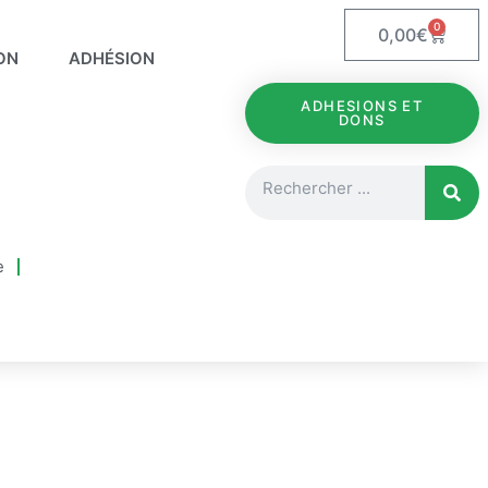
0
Panie
0,00
€
ON
ADHÉSION
ADHESIONS ET
DONS
Rechercher
e