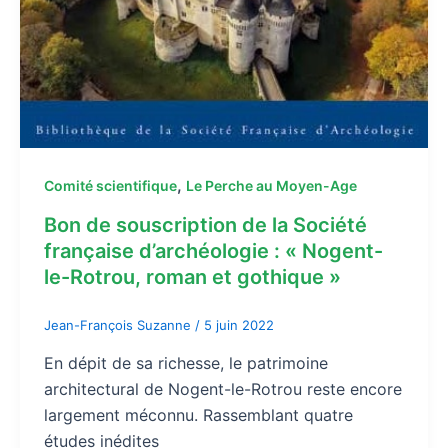
,
Comité scientifique
Le Perche au Moyen-Age
Bon de souscription de la Société
française d’archéologie : « Nogent-
le-Rotrou, roman et gothique »
Jean-François Suzanne
/
5 juin 2022
En dépit de sa richesse, le patrimoine
architectural de Nogent-le-Rotrou reste encore
largement méconnu. Rassemblant quatre
études inédites