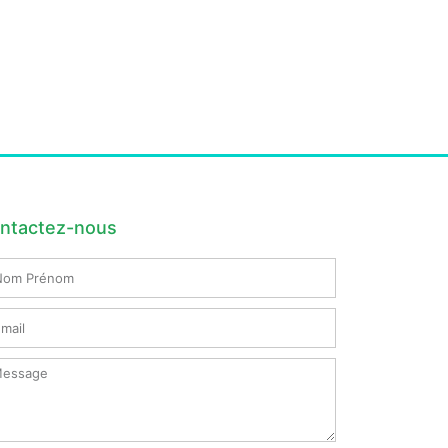
ntactez-nous
m
nom
il
ssage