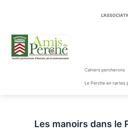
Aller
au
L’ASSOCIAT
contenu
Cahiers percherons
Le Perche en cartes 
Les manoirs dans le 