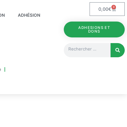
0
Panie
0,00
€
ON
ADHÉSION
ADHESIONS ET
DONS
Rechercher
e