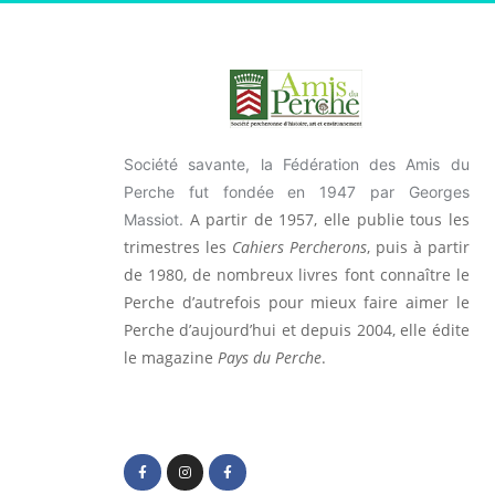
Société savante, la Fédération des Amis du
Perche fut fondée en 1947 par Georges
A partir de 1957, elle publie tous les
Massiot.
trimestres les
Cahiers Percherons
, puis à partir
de 1980, de nombreux livres font connaître le
Perche d’autrefois pour mieux faire aimer le
Perche d’aujourd’hui et depuis 2004, elle édite
le magazine
Pays du Perche
.
F
I
F
a
n
a
c
s
c
e
t
e
b
a
b
o
g
o