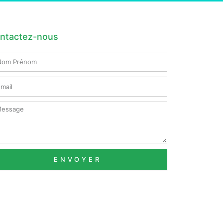
ntactez-nous
m
nom
il
ssage
ENVOYER