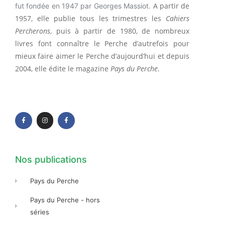
A partir de
fut fondée en 1947 par Georges Massiot.
1957, elle publie tous les trimestres les
Cahiers
Percherons
, puis à partir de 1980, de nombreux
livres font connaître le Perche d’autrefois pour
mieux faire aimer le Perche d’aujourd’hui et depuis
2004, elle édite le magazine
Pays du Perche
.
F
I
F
a
n
a
c
s
c
e
t
e
b
a
b
o
g
o
o
r
o
k
a
k
-
m
-
f
f
Nos publications
Pays du Perche
Pays du Perche - hors
séries