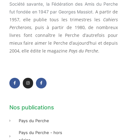
Société savante, la Fédération des Amis du Perche
A partir de
fut fondée en 1947 par Georges Massiot.
1957, elle publie tous les trimestres les
Cahiers
Percherons
, puis à partir de 1980, de nombreux
livres font connaître le Perche d’autrefois pour
mieux faire aimer le Perche d’aujourd’hui et depuis
2004, elle édite le magazine
Pays du Perche
.
F
I
F
a
n
a
c
s
c
e
t
e
b
a
b
o
g
o
o
r
o
k
a
k
-
m
-
f
f
Nos publications
Pays du Perche
Pays du Perche - hors