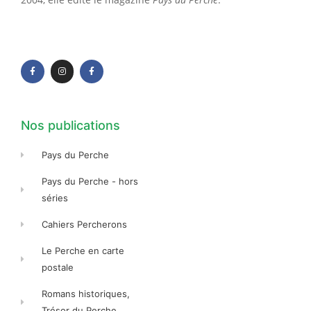
F
I
F
a
n
a
c
s
c
e
t
e
b
a
b
o
g
o
o
r
o
k
a
k
-
m
-
f
f
Nos publications
Pays du Perche
Pays du Perche - hors
séries
Cahiers Percherons
Le Perche en carte
postale
Romans historiques,
Trésor du Perche...