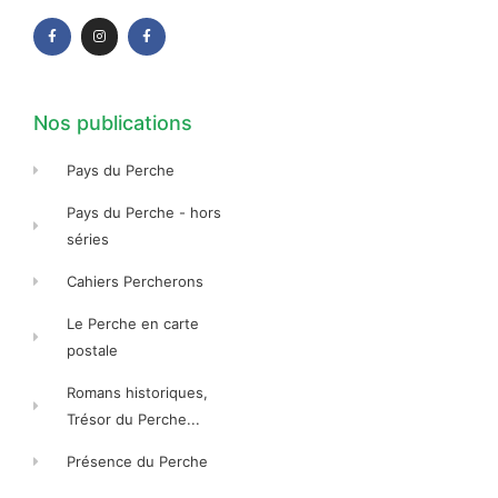
a
n
a
c
s
c
e
t
e
b
a
b
o
g
o
o
r
o
k
a
k
-
m
-
f
f
Nos publications
Pays du Perche
Pays du Perche - hors
séries
Cahiers Percherons
Le Perche en carte
postale
Romans historiques,
Trésor du Perche...
Présence du Perche