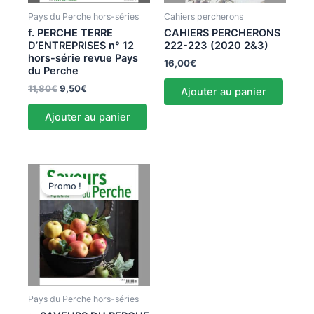
Pays du Perche hors-séries
Cahiers percherons
f. PERCHE TERRE
CAHIERS PERCHERONS
D’ENTREPRISES n° 12
222-223 (2020 2&3)
hors-série revue Pays
16,00
€
du Perche
11,80
€
9,50
€
Ajouter au panier
Ajouter au panier
Le
Le
prix
prix
Promo !
initial
actuel
était :
est :
11,80€.
9,50€.
Pays du Perche hors-séries