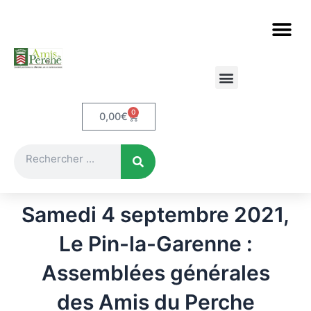
Aller
au
contenu
Etudes et documents
Le Perche en cartes postales
0
Panier
0,00
€
Rechercher
Samedi 4 septembre 2021,
Le Pin-la-Garenne :
Assemblées générales
des Amis du Perche