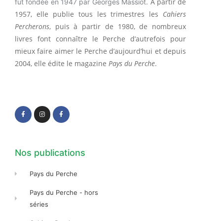
A partir de
fut fondée en 1947 par Georges Massiot.
1957, elle publie tous les trimestres les
Cahiers
Percherons
, puis à partir de 1980, de nombreux
livres font connaître le Perche d’autrefois pour
mieux faire aimer le Perche d’aujourd’hui et depuis
2004, elle édite le magazine
Pays du Perche
.
F
I
F
a
n
a
c
s
c
e
t
e
b
a
b
o
g
o
o
r
o
k
a
k
-
m
-
f
f
Nos publications
Pays du Perche
Pays du Perche - hors
séries