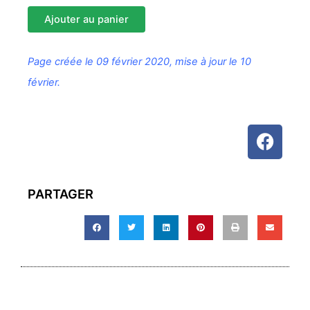
Ajouter au panier
Page créée le 09 février 2020, mise à jour le 10
février.
F
a
c
e
PARTAGER
b
o
o
k