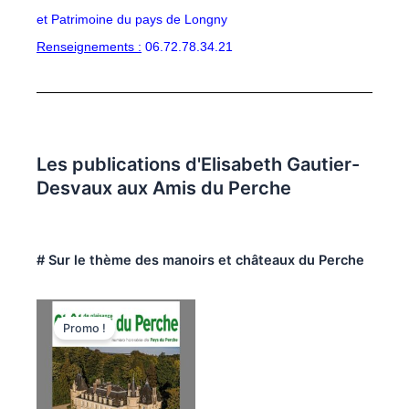
et Patrimoine du pays de Longny
Renseignements :
06.72.78.34.21
Les publications d'Elisabeth Gautier-
Desvaux aux Amis du Perche
# Sur le thème des manoirs et châteaux du Perche
Le
Le
prix
prix
Promo !
initial
actuel
était :
est :
17,50€.
16,50€.