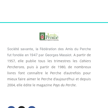
Société savante, la Fédération des Amis du Perche
A partir de
fut fondée en 1947 par Georges Massiot.
1957, elle publie tous les trimestres les
Cahiers
Percherons
, puis à partir de 1980, de nombreux
livres font connaître le Perche d’autrefois pour
mieux faire aimer le Perche d’aujourd’hui et depuis
2004, elle édite le magazine
Pays du Perche
.
F
I
F
a
n
a
c
s
c