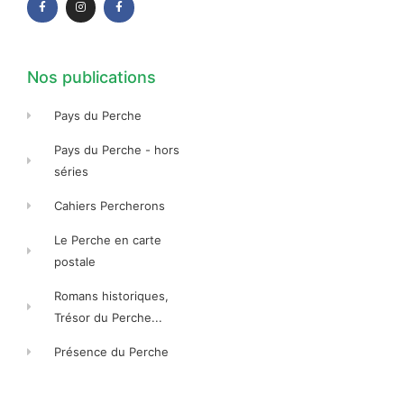
e
t
e
b
a
b
o
g
o
o
r
o
k
a
k
-
m
-
f
f
Nos publications
Pays du Perche
Pays du Perche - hors
séries
Cahiers Percherons
Le Perche en carte
postale
Romans historiques,
Trésor du Perche...
Présence du Perche