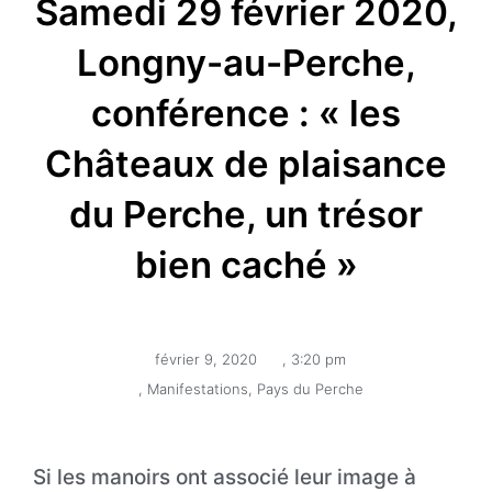
Samedi 29 février 2020,
Longny-au-Perche,
conférence : « les
Châteaux de plaisance
du Perche, un trésor
bien caché »
février 9, 2020
,
3:20 pm
,
Manifestations
,
Pays du Perche
Si les manoirs ont associé leur image à