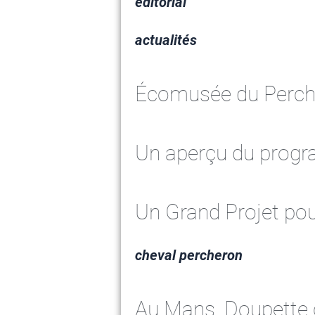
éditorial
actualités
Écomusée du Perche
Un aperçu du progr
Un Grand Projet pou
cheval percheron
Au Mans, Doupette c