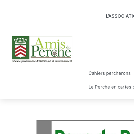
Aller
au
L’ASSOCIAT
contenu
Cahiers percherons
Le Perche en cartes 