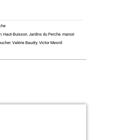
che
n
Haut-Buisson
Jardins du Perche
manoir
,
,
,
oucher
Valérie Baudry
Victor Mesnil
,
,