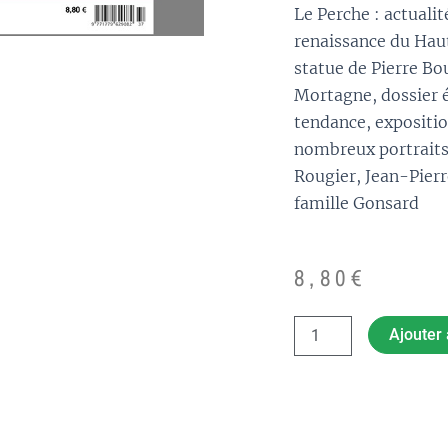
Le Perche : actualit
renaissance du Hau
statue de Pierre Bo
Mortagne, dossier é
tendance, exposition
nombreux portrait
Rougier, Jean-Pierr
famille Gonsard
8,80
€
quantité
Ajouter 
de
Pays
du
Perche
n°
37