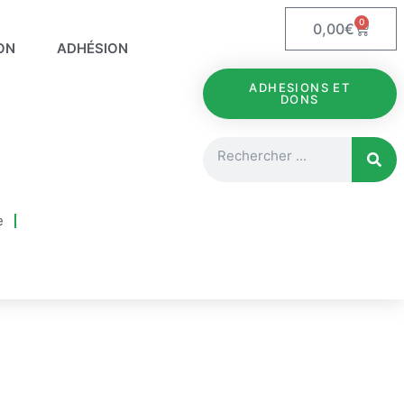
0
Panie
0,00
€
ON
ADHÉSION
ADHESIONS ET
DONS
Rechercher
e