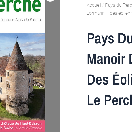
Accueil
/
Pays du Per
Lormarin – des éolien
Pays Du
Manoir 
Des Éol
Le Perc