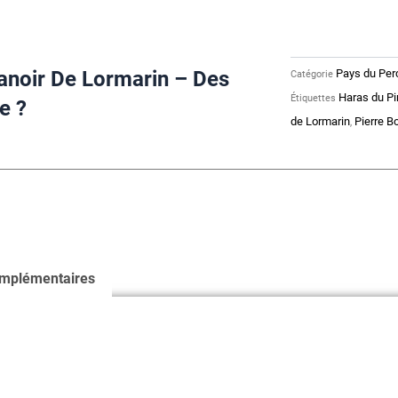
Manoir
de
Lormarin
–
anoir De Lormarin – Des
Pays du Per
Catégorie
des
Haras du Pi
Étiquettes
e ?
éoliennes
dans
de Lormarin
Pierre B
,
le
Perche
?
omplémentaires