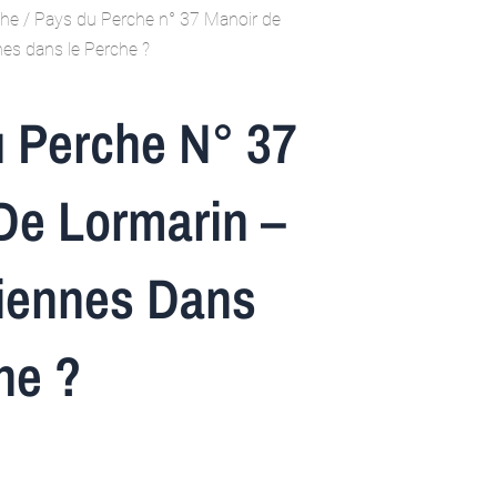
che
/ Pays du Perche n° 37 Manoir de
nes dans le Perche ?
 Perche N° 37
De Lormarin –
iennes Dans
he ?