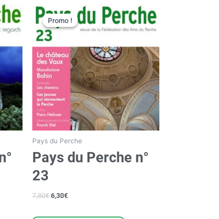
Le
Le
prix
prix
Promo !
Promo !
initial
actuel
était :
est :
7,80€.
6,30€.
Pays du Perche
n°
Pays du Perche n°
23
7,80
€
6,30
€