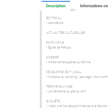
Description
Informations c
ÉDITORIAL
• Abondance
ACTUALITÉS CULTURELLES
PATRIMOINE
• Église de Frétigny
DOSSIER
• Arbres remarquables du Perche
DÉVELOPPEMENT LOCAL
• Huttopia, du camping « sauvage » tout confo
PERCHE SAUVAGE
• La crécerelle, au gré du vent
ENQUÊTE
• Il était une fois des pommes dans le Perche