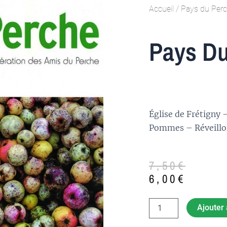
Accueil
/
Pays du Per
Pays Du
Église de Frétigny
Pommes – Réveillo
Le
Le
7,50
€
prix
prix
6,00
€
initial
actuel
était :
est :
quantité
Ajouter 
de
7,50€.
6,00€.
Pays