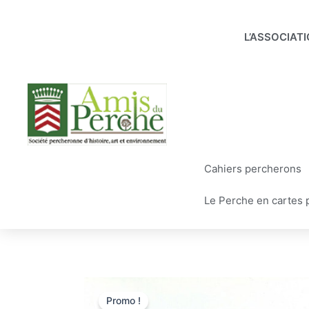
Aller
au
L’ASSOCIAT
contenu
Cahiers percherons
Le Perche en cartes 
Promo !