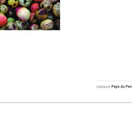
du
Perche
n°
12
Pays du Per
Catégorie