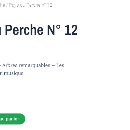
che
/ Pays du Perche n° 12
 Perche N° 12
 – Arbres remarquables – Les
n musique
au panier