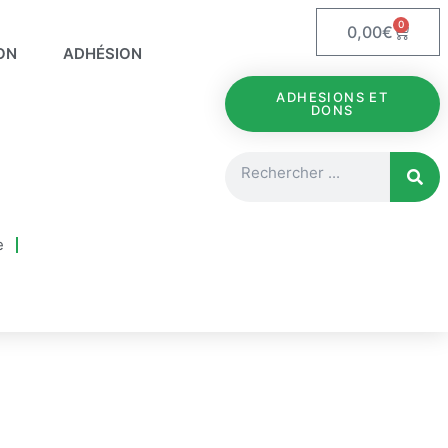
0
Panie
0,00
€
ON
ADHÉSION
ADHESIONS ET
DONS
Rechercher
e