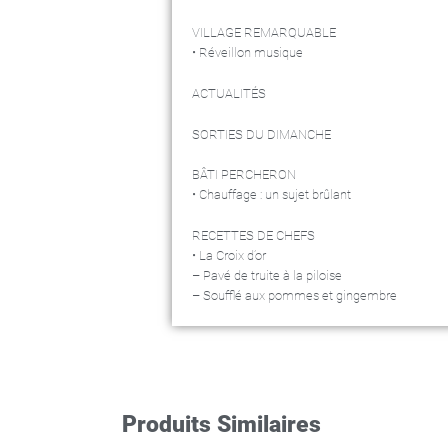
VILLAGE REMARQUABLE
• Réveillon musique
ACTUALITÉS
SORTIES DU DIMANCHE
BÂTI PERCHERON
• Chauffage : un sujet brûlant
RECETTES DE CHEFS
• La Croix d’or
– Pavé de truite à la piloise
– Soufflé aux pommes et gingembre
Produits Similaires