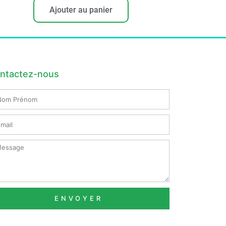
Ajouter au panier
ntactez-nous
m
nom
il
ssage
ENVOYER