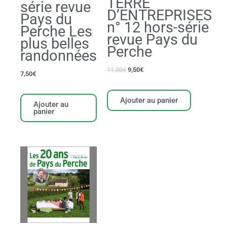
TERRE
série revue
D’ENTREPRISES
Pays du
n° 12 hors-série
Perche Les
revue Pays du
plus belles
Perche
randonnées
11,80
€
9,50
€
7,50
€
Ajouter au panier
Ajouter au
panier