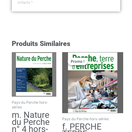
enfants ?
Produits Similaires
Le
Le
prix
prix
Promo !
Promo !
initial
actuel
était :
est :
11,80€.
9,50€.
Pays du Perche hors-
séries
m. Nature
Pays du Perche hors-séries
du Perche
f. PERCHE
n° 4 hors-