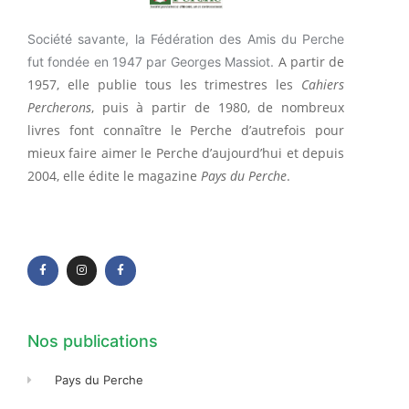
Société savante, la Fédération des Amis du Perche
A partir de
fut fondée en 1947 par Georges Massiot.
1957, elle publie tous les trimestres les
Cahiers
Percherons
, puis à partir de 1980, de nombreux
livres font connaître le Perche d’autrefois pour
mieux faire aimer le Perche d’aujourd’hui et depuis
2004, elle édite le magazine
Pays du Perche
.
F
I
F
a
n
a
c
s
c
e
t
e
b
a
b
o
g
o
o
r
o
k
a
k
-
m
-
f
f
Nos publications
Pays du Perche