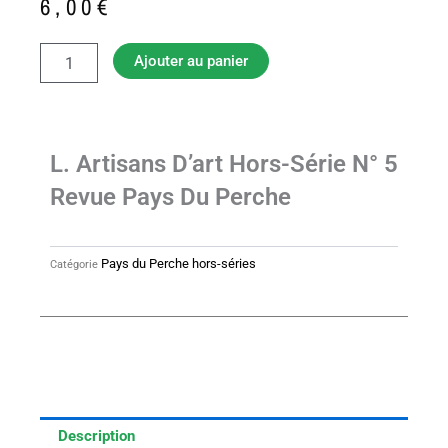
prix
prix
6,00
€
initial
actuel
était :
est :
quantité
Ajouter au panier
7,50€.
6,00€.
de
l.
Artisans
d'art
hors-
L. Artisans D’art Hors-Série N° 5
série
Revue Pays Du Perche
n°
5
revue
Pays
Pays du Perche hors-séries
Catégorie
du
Perche
Description