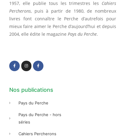
1957, elle publie tous les trimestres les
Cahiers
Percherons
, puis à partir de 1980, de nombreux
livres font connaître le Perche d’autrefois pour
mieux faire aimer le Perche d’aujourd’hui et depuis
2004, elle édite le magazine
Pays du Perche
.
F
I
F
a
n
a
c
s
c
e
t
e
b
a
b
o
g
o
o
r
o
k
a
k
-
m
-
f
f
Nos publications
Pays du Perche
Pays du Perche - hors
séries
Cahiers Percherons