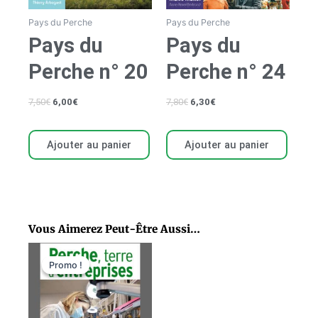
Pays du Perche
Pays du Perche
Pays du
Pays du
Perche n° 20
Perche n° 24
7,50
€
6,00
€
7,80
€
6,30
€
Ajouter au panier
Ajouter au panier
Vous Aimerez Peut-Être Aussi…
Le
Le
prix
prix
Promo !
Promo !
initial
actuel
était :
est :
11,80€.
9,50€.