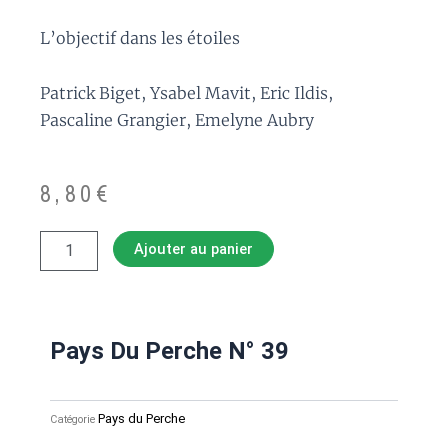
L’objectif dans les étoiles
Patrick Biget, Ysabel Mavit, Eric Ildis,
Pascaline Grangier, Emelyne Aubry
8,80
€
quantité
Ajouter au panier
de
Pays
du
Perche
n°
Pays Du Perche N° 39
39
Pays du Perche
Catégorie