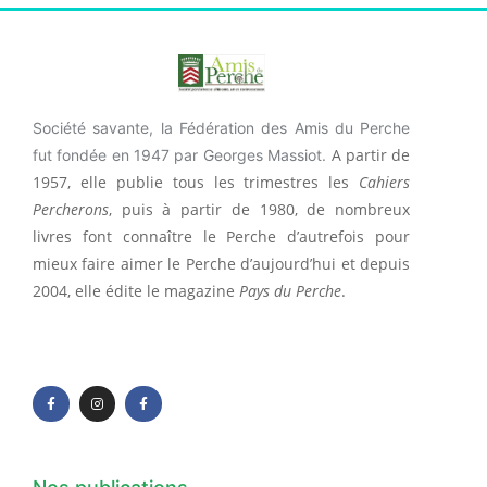
Société savante, la Fédération des Amis du Perche
A partir de
fut fondée en 1947 par Georges Massiot.
1957, elle publie tous les trimestres les
Cahiers
Percherons
, puis à partir de 1980, de nombreux
livres font connaître le Perche d’autrefois pour
mieux faire aimer le Perche d’aujourd’hui et depuis
2004, elle édite le magazine
Pays du Perche
.
F
I
F
a
n
a
c
s
c
e
t
e
b
a
b
o
g
o
o
r
o
k
a
k
-
m
-
f
f