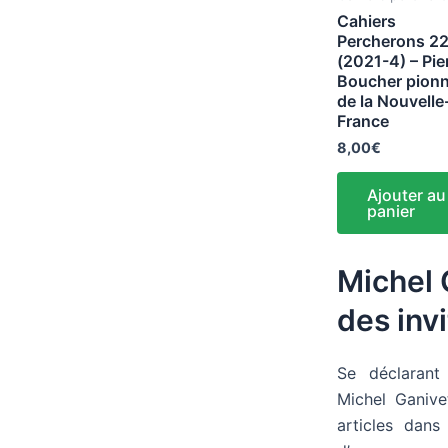
Cahiers
Percherons 2
(2021-4) – Pie
Boucher pionn
de la Nouvelle
France
8,00
€
Ajouter au
panier
Michel 
des inv
Se déclarant «
Michel Ganive
articles dan