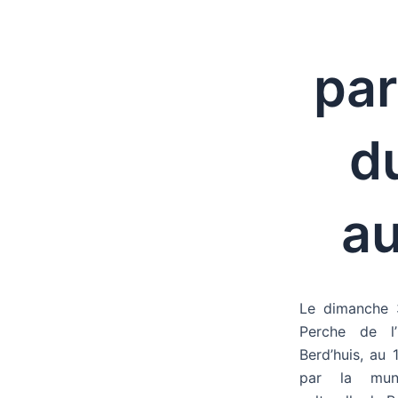
par
d
au
Le dimanche 
Perche de l’
Berd’huis, au 
par la munic