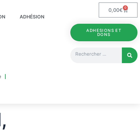
0
Panie
0,00
€
ON
ADHÉSION
ADHESIONS ET
DONS
Rechercher
e
,