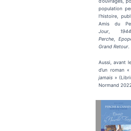
d’ouvrages, po
population pe
l’histoire, pu
Amis du P
Jour
,
194
Perche
,
Epop
Grand Retour
.
Aussi, avant le
d’un roman 
jamais
» (Libri
Normand 2022 