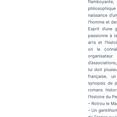
flamboyante
philosophique
naissance d’un
l’homme et de
Esprit d’une g
passionne à la 
arts et l’his
on le conna
organisateur
d’associations
lui doit plusi
française, u
synopsis de pl
romans histor
l’histoire du P
– Rotrou le Ma
– Un gentilho