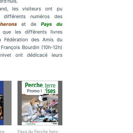
erd’huis.
and, les visiteurs ont pu
s différents numéros des
cherons
et de
Pays du
i que les différents livres
la Fédération des Amis du
 François Bourdin (10h-12h)
nivet ont dédicacé leurs
Le
Le
prix
prix
Promo !
initial
actuel
était :
est :
11,80€.
9,50€.
ons
Pays du Perche hors-