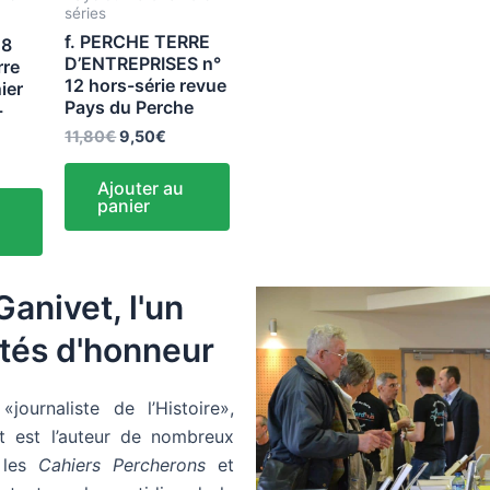
séries
f. PERCHE TERRE
28
D’ENTREPRISES n°
rre
12 hors-série revue
ier
Pays du Perche
-
11,80
€
9,50
€
Ajouter au
panier
Ganivet, l'un
ités d'honneur
journaliste de l’Histoire»,
t est l’auteur de nombreux
s les
Cahiers Percherons
et