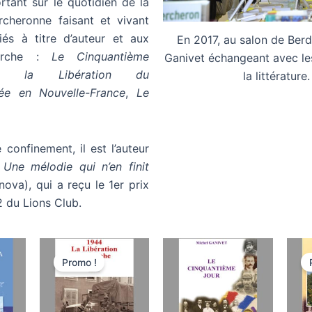
rtant sur le quotidien de la
rcheronne faisant et vivant
bliés à titre d’auteur et aux
En 2017, au salon de Berd
erche :
Le Cinquantième
Ganivet échangeant avec l
4 la Libération du
la littérature.
ée en Nouvelle-France
,
Le
 confinement, il est l’auteur
«
Une mélodie qui n’en finit
nova), qui a reçu le 1er prix
du Lions Club.
Le
Le
prix
prix
Promo !
initial
actuel
était :
est :
28,00€.
26,60€.