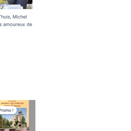
'huis, Michel
es amoureux de
Le
Le
prix
prix
Promo !
initial
actuel
était :
est :
20,00€.
19,00€.