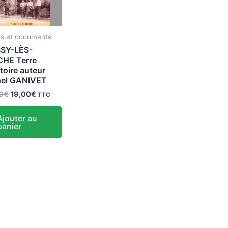
s et documents
SY-LÈS-
HE Terre
stoire auteur
hel GANIVET
0
€
19,00
€
TTC
Ajouter au
panier