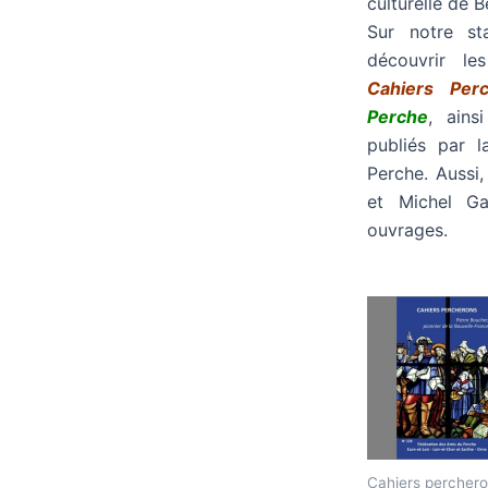
culturelle de B
Sur notre st
découvrir le
Cahiers Per
Perche
, ains
publiés par 
Perche. Aussi,
et Michel Ga
ouvrages.
Cahiers percher