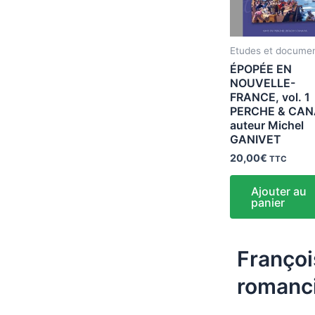
Etudes et docume
ÉPOPÉE EN
NOUVELLE-
FRANCE, vol. 1
PERCHE & CA
auteur Michel
GANIVET
20,00
€
TTC
Ajouter au
panier
Françoi
romanc