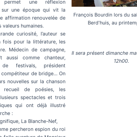
, permet une réflexion
 sur une époque qui vit la
François Bourdin lors du sa
e affirmation renouvelée de
Berd'huis, au printe
s valeurs humaines.
rande curiosité, l’auteur se
fois pour la littérature, les
toire. Médecin de campagne,
Il sera présent dimanche ma
ît aussi comme chanteur,
12h00.
 de festivals, président
, compétiteur de bridge… On
eurs nouvelles sur la chanson
n recueil de poésies, les
usieurs spectacles et trois
iques qui ont déjà illustré
erche :
gnifique, La Blanche-Nef,
mme percheron espion du roi