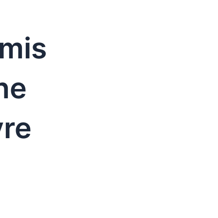
Amis
ne
vre