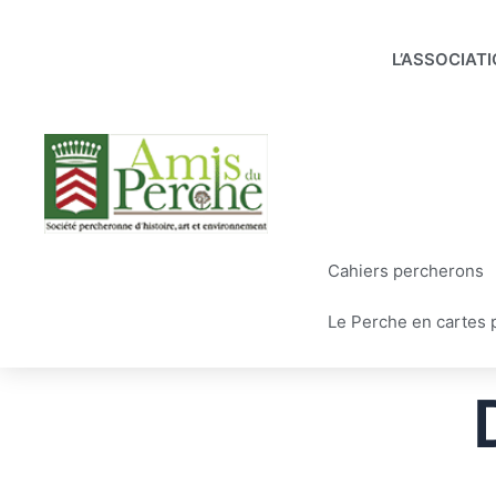
Aller
au
L’ASSOCIAT
contenu
Cahiers percherons
Le Perche en cartes 