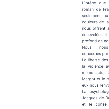
L’intérêt qu
roman de Fra
seulement au
couleurs de l
nous offrent 
échevelées, il
profond de not
Nous nous
concernés par
La liberté des
la violence a
même actualit
Margot et le m
eux nous renvo
La psycholog
Jacques de Ro
et le consei