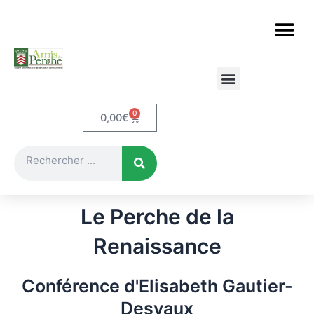
Aller
au
contenu
Etudes et documents
Le Perche en cartes postales
0
Panier
0,00
€
Rechercher
Le Perche de la
Renaissance
Conférence d'Elisabeth Gautier-
Desvaux