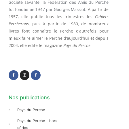
Société savante, la Fédération des Amis du Perche
A partir de
fut fondée en 1947 par Georges Massiot.
1957, elle publie tous les trimestres les
Cahiers
Percherons
, puis à partir de 1980, de nombreux
livres font connaître le Perche d’autrefois pour
mieux faire aimer le Perche d’aujourd’hui et depuis
2004, elle édite le magazine
Pays du Perche
.
F
I
F
a
n
a
c
s
c
e
t
e
b
a
b
o
g
o
o
r
o
k
a
k
-
m
-
f
f
Nos publications
Pays du Perche
Pays du Perche - hors
séries