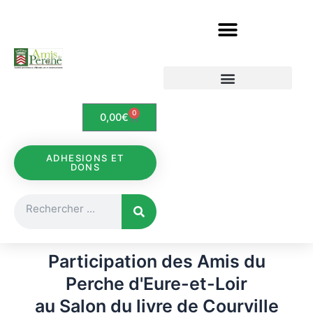
Aller
au
contenu
Etudes et documents
Le Perche en cartes postales
0
Panier
0,00
€
ADHESIONS ET
DONS
Rechercher
Participation des Amis du
Perche d'Eure-et-Loir
au Salon du livre de Courville