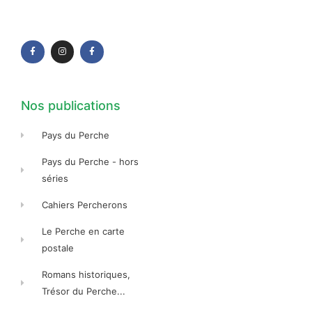
F
I
F
a
n
a
c
s
c
e
t
e
b
a
b
o
g
o
o
r
o
k
a
k
-
m
-
f
f
Nos publications
Pays du Perche
Pays du Perche - hors
séries
Cahiers Percherons
Le Perche en carte
postale
Romans historiques,
Trésor du Perche...