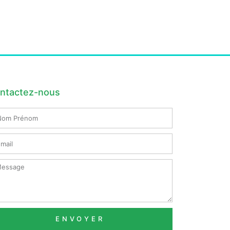
ntactez-nous
m
nom
il
ssage
ENVOYER