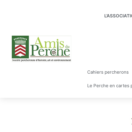
Aller
au
L’ASSOCIAT
contenu
Cahiers percherons
Le Perche en cartes 