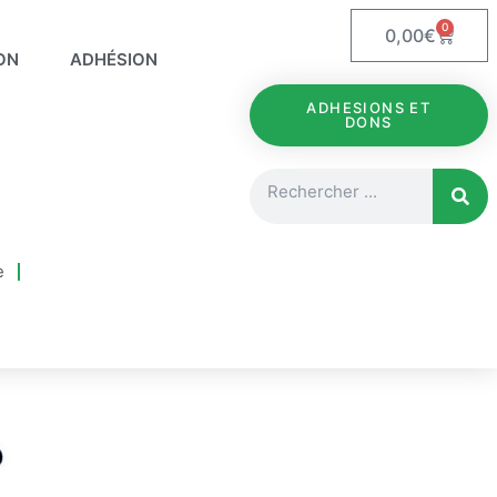
0
Panie
0,00
€
ON
ADHÉSION
ADHESIONS ET
DONS
Rechercher
e