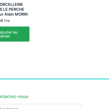
SORCELLERIE
S LE PERCHE
ur Alain MORIN
0
€
TTC
Ajouter au
panier
ntactez-nous
m