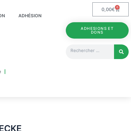
0
Panie
0,00
€
ON
ADHÉSION
ADHESIONS ET
DONS
Rechercher
e
RECKE