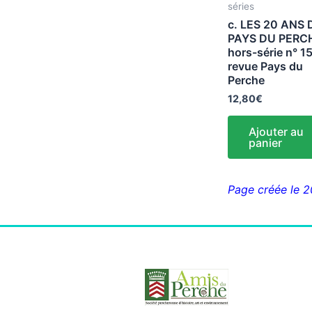
séries
c. LES 20 ANS 
PAYS DU PERC
hors-série n° 1
revue Pays du
Perche
12,80
€
Ajouter au
panier
Page créée le 20