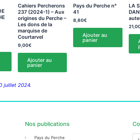
Cahiers Percherons
Pays du Perche n°
LA 
DE
237 (2024-1) – Aux
41
DAN
HE
origines du Perche –
aute
8,80
€
5
Les dons de la
21,0
marquise de
Ajouter au
Courtarvel
panier
9,00
€
Ajouter au
panier
 juillet 2024.
Nos publications
Co
No
Pays du Perche