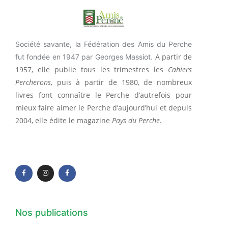
Société savante, la Fédération des Amis du Perche
A partir de
fut fondée en 1947 par Georges Massiot.
1957, elle publie tous les trimestres les
Cahiers
Percherons
, puis à partir de 1980, de nombreux
livres font connaître le Perche d’autrefois pour
mieux faire aimer le Perche d’aujourd’hui et depuis
2004, elle édite le magazine
Pays du Perche
.
F
I
F
a
n
a
c
s
c
e
t
e
b
a
b
o
g
o
o
r
o
k
a
k
-
m
-
f
f
Nos publications