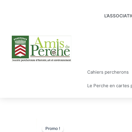
Aller
au
L’ASSOCIAT
contenu
Cahiers percherons
Le Perche en cartes 
Promo !