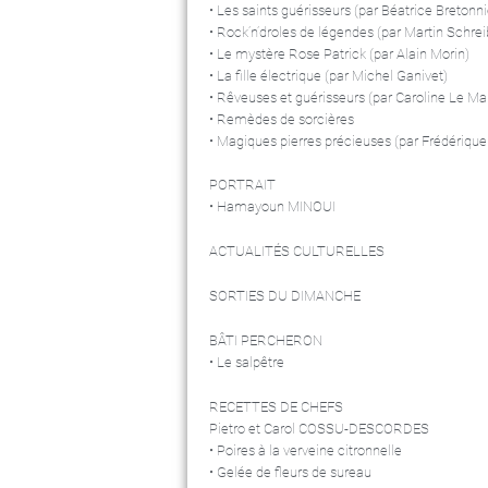
• Les saints guérisseurs (par Béatrice Bretonni
• Rock’n’droles de légendes (par Martin Schrei
• Le mystère Rose Patrick (par Alain Morin)
• La fille électrique (par Michel Ganivet)
• Rêveuses et guérisseurs (par Caroline Le Ma
• Remèdes de sorcières
• Magiques pierres précieuses (par Frédérique
PORTRAIT
• Hamayoun MINOUI
ACTUALITÉS CULTURELLES
SORTIES DU DIMANCHE
BÂTI PERCHERON
• Le salpêtre
RECETTES DE CHEFS
Pietro et Carol COSSU-DESCORDES
• Poires à la verveine citronnelle
• Gelée de fleurs de sureau