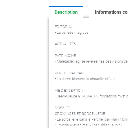
Description
Informations c
ÉDITORIAL
• La pensée magique
ACTUALITÉS
PATRIMOINE
• Malétable, l’église révélée née des visions d
PERCHE SAUVAGE
• La dame blanche, la chouette effraie
VIE D’EXCEPTION
• Jean-Claude GHASARIAN, fondations mystiqu
DOSSIER
CROYANCES ET SORCELLERIE
• La sorcellerie dans le Perche (par Alain Mori
• Toucheux et animaux (par Didier Taupin)