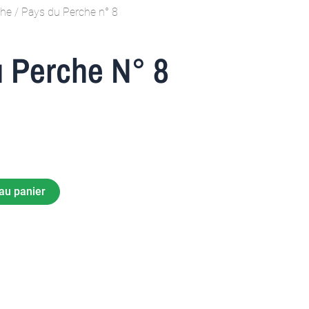
che
/ Pays du Perche n° 8
 Perche N° 8
au panier