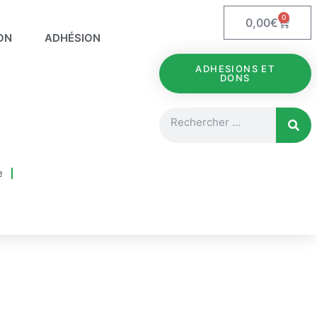
0
Panie
0,00
€
ON
ADHÉSION
ADHESIONS ET
DONS
Rechercher
e