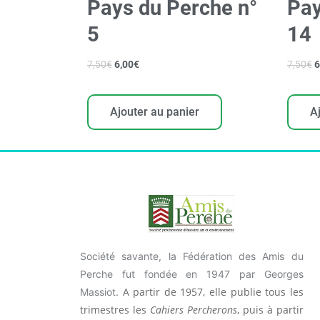
Pays du Perche n°
Pay
5
14
7,50
€
6,00
€
7,50
€
6
Ajouter au panier
A
Société savante, la Fédération des Amis du
Perche fut fondée en 1947 par Georges
A partir de 1957, elle publie tous les
Massiot.
trimestres les
Cahiers Percherons
, puis à partir