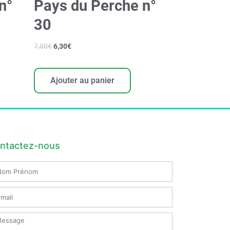
n°
Pays du Perche n°
30
7,80
€
6,30
€
Ajouter au panier
ntactez-nous
m
nom
il
ssage