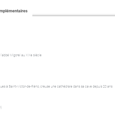
omplémentaires
e l’abbé Migorel au XIXe siècle
es à Saint-Victor-de-Réno, creuse une cathédrale dans sa cave depuis 20 ans
n)