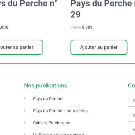
s du Perche n°
Pays du Perche 
29
,00
€
7,80
€
6,30
€
jouter au panier
Ajouter au panier
Nos publications
Co
No
Pays du Perche
Pré
Pays du Perche - hors séries
Ema
Cahiers Percherons
Me
Le Perche en carte postale