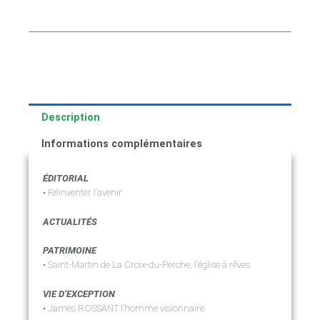
Description
Informations complémentaires
ÉDITORIAL
• Réinventer l’avenir
ACTUALITÉS
PATRIMOINE
• Saint-Martin de La Croix-du-Perche, l’église à rêves
VIE D’EXCEPTION
• James ROSSANT l’homme visionnaire