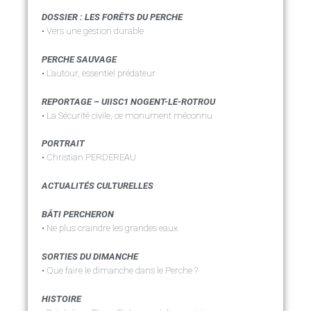
DOSSIER : LES FORÊTS DU PERCHE
• Vers une gestion durable
PERCHE SAUVAGE
• L’autour, essentiel prédateur
REPORTAGE – UIISC1 NOGENT-LE-ROTROU
• La Sécurité civile, ce monument méconnu
PORTRAIT
• Christian PERDEREAU
ACTUALITÉS CULTURELLES
BÂTI PERCHERON
• Ne plus craindre les grandes eaux
SORTIES DU DIMANCHE
• Que faire le dimanche dans le Perche ?
HISTOIRE