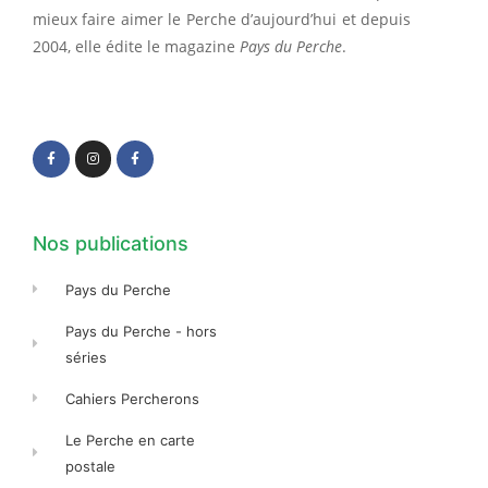
mieux faire aimer le Perche d’aujourd’hui et depuis
2004, elle édite le magazine
Pays du Perche
.
F
I
F
a
n
a
c
s
c
e
t
e
b
a
b
o
g
o
o
r
o
k
a
k
-
m
-
f
f
Nos publications
Pays du Perche
Pays du Perche - hors
séries
Cahiers Percherons
Le Perche en carte
postale