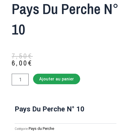
Pays Du Perche N°
10
Le
Le
7,50
€
prix
prix
6,00
€
initial
actuel
était :
est :
quantité
Ajouter au panier
7,50€.
6,00€.
de
Pays
du
Perche
n°
Pays Du Perche N° 10
10
Pays du Perche
Catégorie