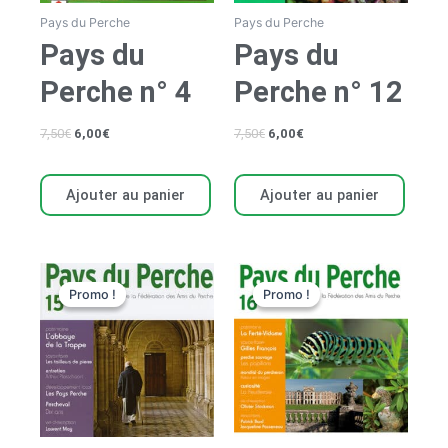
Pays du Perche
Pays du Perche
Pays du
Pays du
Perche n° 4
Perche n° 12
7,50
€
6,00
€
7,50
€
6,00
€
Ajouter au panier
Ajouter au panier
Le
Le
Le
Le
prix
prix
prix
prix
Promo !
Promo !
Promo !
Promo !
initial
actuel
initial
actuel
était :
est :
était :
est :
7,50€.
6,00€.
7,50€.
6,00€.