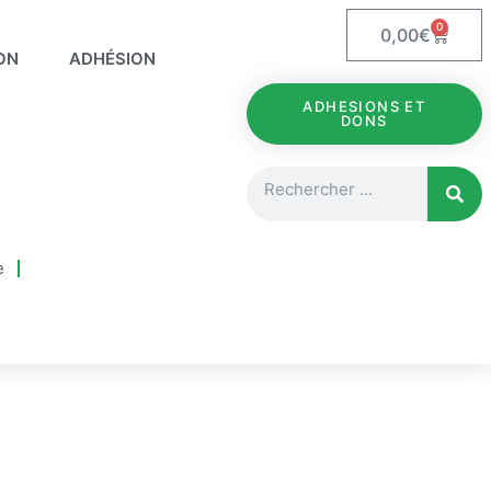
0
Panie
0,00
€
ON
ADHÉSION
ADHESIONS ET
DONS
Rechercher
e