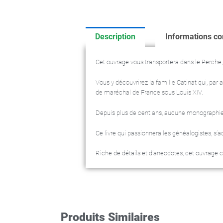
Description
Informations c
Cet ouvrage vous transportera dans le Perche,
Vous y découvrirez la famille Catinat qui, par 
de maréchal de France sous Louis XIV.
Depuis plus de cent ans, aucune monographie fam
Ce livre qui passionnera les généalogistes, s’a
Riche de détails et d’anecdotes, cet ouvrage c
Produits Similaires