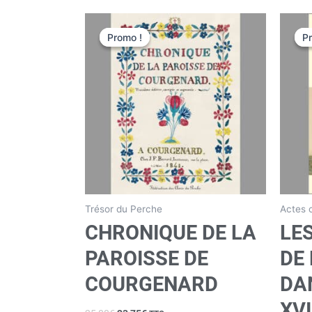
Le
Le
prix
prix
Promo !
Promo !
P
P
initial
actuel
était :
est :
25,00€.
23,75€.
Trésor du Perche
Actes 
CHRONIQUE DE LA
LE
PAROISSE DE
DE
COURGENARD
DA
XVI