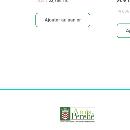
25,00
€
23,75
€
TTC
19,00
€
Ajouter au panier
A