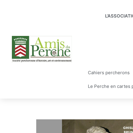
Aller
au
L’ASSOCIAT
contenu
Cahiers percherons
Le Perche en cartes 