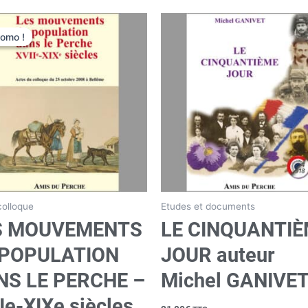
Le
Le
prix
prix
romo !
romo !
initial
actuel
était :
est :
19,00€.
18,05€.
colloque
Etudes et documents
S MOUVEMENTS
LE CINQUANTI
 POPULATION
JOUR auteur
NS LE PERCHE –
Michel GANIVE
Ie-XIXe siècles