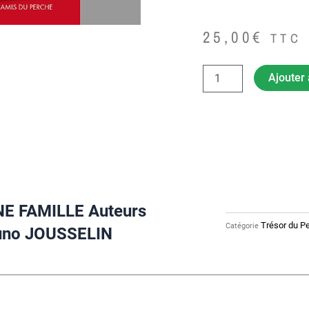
25,00
€
TTC
quantité
Ajouter 
de
CATINAT
HISTOIRE
D'UNE
FAMILLE
auteurs
Ghislaine
CHOUET
et
E FAMILLE Auteurs
Bruno
JOUSSELIN
Trésor du P
Catégorie
runo JOUSSELIN