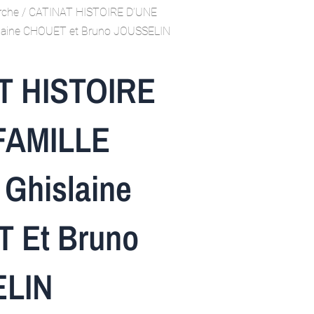
rche
/ CATINAT HISTOIRE D’UNE
slaine CHOUET et Bruno JOUSSELIN
T HISTOIRE
FAMILLE
 Ghislaine
 Et Bruno
LIN