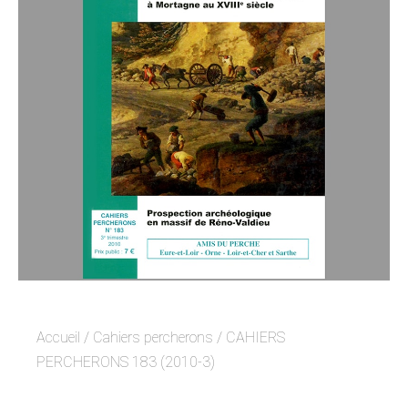
Accueil
/
Cahiers percherons
/ CAHIERS
PERCHERONS 183 (2010-3)