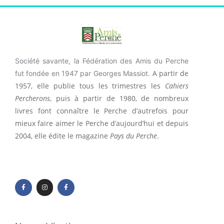
Société savante, la Fédération des Amis du Perche
A partir de
fut fondée en 1947 par Georges Massiot.
1957, elle publie tous les trimestres les
Cahiers
Percherons
, puis à partir de 1980, de nombreux
livres font connaître le Perche d’autrefois pour
mieux faire aimer le Perche d’aujourd’hui et depuis
2004, elle édite le magazine
Pays du Perche
.
F
I
F
a
n
a
c
s
c
e
t
e
b
a
b
o
g
o
o
r
o
k
a
k
-
m
-
f
f