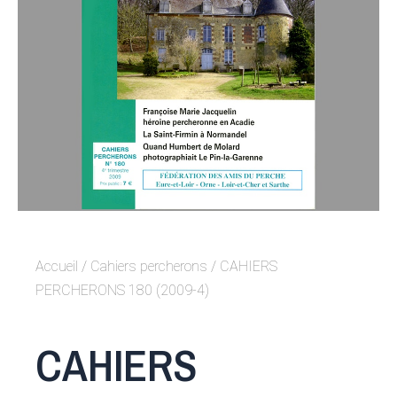
Accueil
/
Cahiers percherons
/ CAHIERS
PERCHERONS 180 (2009-4)
CAHIERS