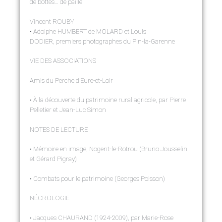
de bottes… de paille
Vincent ROUBY
• Adolphe HUMBERT de MOLARD et Louis
DODIER, premiers photographes du Pin-la-Garenne
VIE DES ASSOCIATIONS
Amis du Perche d’Eure-et-Loir
• À la découverte du patrimoine rural agricole, par Pierre
Pelletier et Jean-Luc Simon
NOTES DE LECTURE
• Mémoire en image, Nogent-le-Rotrou (Bruno Jousselin
et Gérard Pigray)
• Combats pour le patrimoine (Georges Poisson)
NÉCROLOGIE
• Jacques CHAURAND (1924-2009), par Marie-Rose