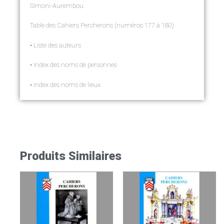
Simoni-Aurembou
Table des Cahiers Percherons (numéros 177 à 180)
• Liste des auteurs
• Index des noms de personnes
• Index des noms de lieux
Produits Similaires