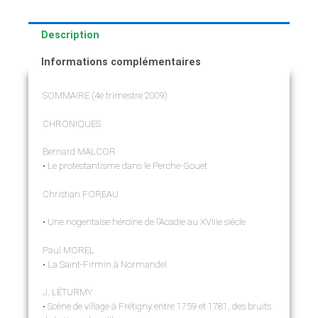
Description
Informations complémentaires
SOMMAIRE (4e trimestre 2009)
CHRONIQUES
Bernard MALCOR
• Le protestantisme dans le Perche-Gouet
Christian FOREAU
• Une nogentaise héroïne de l’Acadie au XVIIIe siècle
Paul MOREL
• La Saint-Firmin à Normandel
J. LÉTURMY
• Scène de village à Frétigny entre 1759 et 1781, des bruits