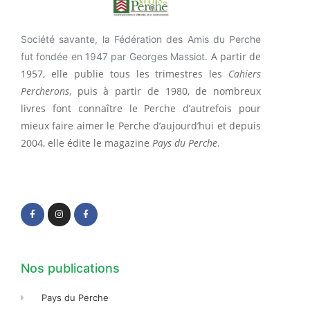
Société savante, la Fédération des Amis du Perche
A partir de
fut fondée en 1947 par Georges Massiot.
1957, elle publie tous les trimestres les
Cahiers
Percherons
, puis à partir de 1980, de nombreux
livres font connaître le Perche d’autrefois pour
mieux faire aimer le Perche d’aujourd’hui et depuis
2004, elle édite le magazine
Pays du Perche
.
F
I
F
a
n
a
c
s
c
e
t
e
b
a
b
o
g
o
o
r
o
k
a
k
-
m
-
f
f
Nos publications
Pays du Perche