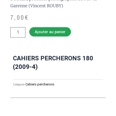
Garenne (Vincent ROUBY)
7,00
€
quantité
Ajouter au panier
de
CAHIERS
PERCHERONS
180
(2009-
CAHIERS PERCHERONS 180
4)
(2009-4)
Cahiers percherons
Catégorie