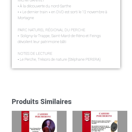
Michel GANIVET
• À la découverte du nord-Sarthe
• « Le dernier train » en DVD est sorti le 12 novembre à
Mortagne
PARC NATUREL RÉGIONAL DU PERCHE
• Soligny-la-Trappe, Saint-Mard-de-Réno et Feings
dévoilent leur patrimoine bâti
NOTES DE LECTURE
• Le Perche, Trésors de nature (Stéphane PERERA)
Produits Similaires