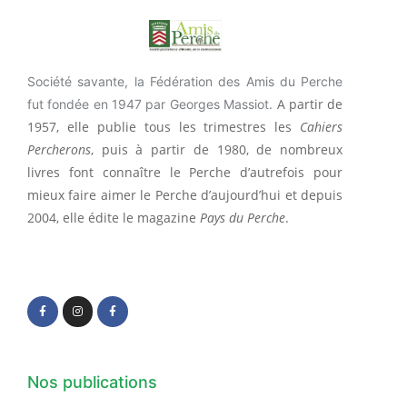
Société savante, la Fédération des Amis du Perche
A partir de
fut fondée en 1947 par Georges Massiot.
1957, elle publie tous les trimestres les
Cahiers
Percherons
, puis à partir de 1980, de nombreux
livres font connaître le Perche d’autrefois pour
mieux faire aimer le Perche d’aujourd’hui et depuis
2004, elle édite le magazine
Pays du Perche
.
F
I
F
a
n
a
c
s
c
e
t
e
b
a
b
o
g
o
o
r
o
k
a
k
-
m
-
f
f
Nos publications