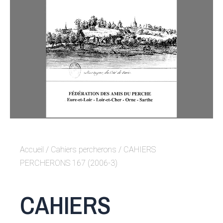
Accueil
/
Cahiers percherons
/ CAHIERS
PERCHERONS 167 (2006-3)
CAHIERS