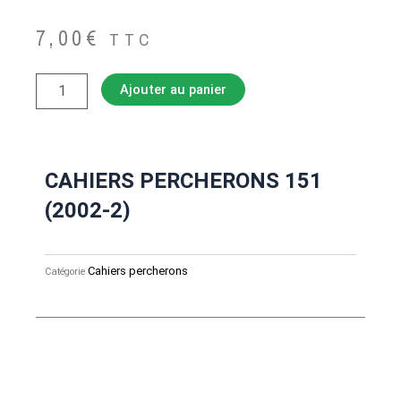
7,00
€
TTC
quantité
Ajouter au panier
de
CAHIERS
PERCHERONS
151
(2002-
CAHIERS PERCHERONS 151
2)
(2002-2)
Cahiers percherons
Catégorie