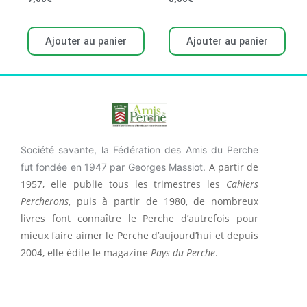
Ajouter au panier
Ajouter au panier
Société savante, la Fédération des Amis du Perche
A partir de
fut fondée en 1947 par Georges Massiot.
1957, elle publie tous les trimestres les
Cahiers
Percherons
, puis à partir de 1980, de nombreux
livres font connaître le Perche d’autrefois pour
mieux faire aimer le Perche d’aujourd’hui et depuis
2004, elle édite le magazine
Pays du Perche
.
F
I
F
a
n
a