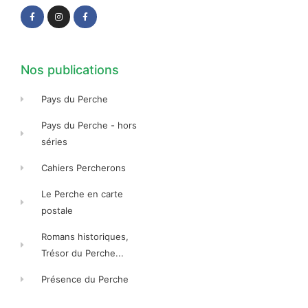
c
s
c
e
t
e
b
a
b
o
g
o
o
r
o
k
a
k
-
m
-
f
f
Nos publications
Pays du Perche
Pays du Perche - hors
séries
Cahiers Percherons
Le Perche en carte
postale
Romans historiques,
Trésor du Perche...
Présence du Perche