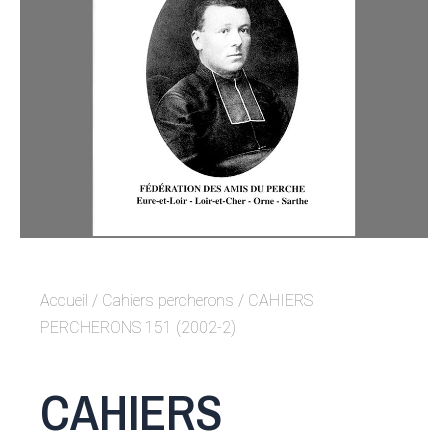
Accueil
/
Cahiers percherons
/ CAHIERS
PERCHERONS 151 (2002-2)
CAHIERS