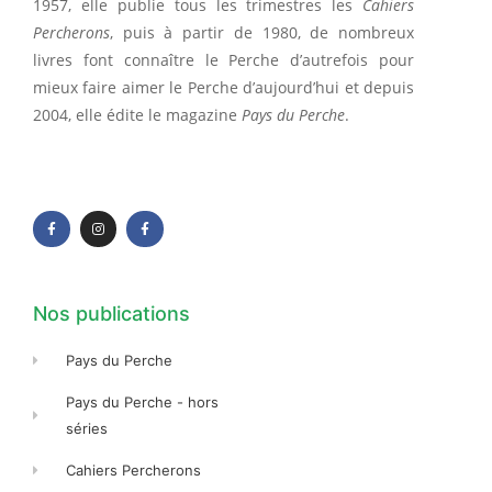
1957, elle publie tous les trimestres les
Cahiers
Percherons
, puis à partir de 1980, de nombreux
livres font connaître le Perche d’autrefois pour
mieux faire aimer le Perche d’aujourd’hui et depuis
2004, elle édite le magazine
Pays du Perche
.
F
I
F
a
n
a
c
s
c
e
t
e
b
a
b
o
g
o
o
r
o
k
a
k
-
m
-
f
f
Nos publications
Pays du Perche
Pays du Perche - hors
séries
Cahiers Percherons