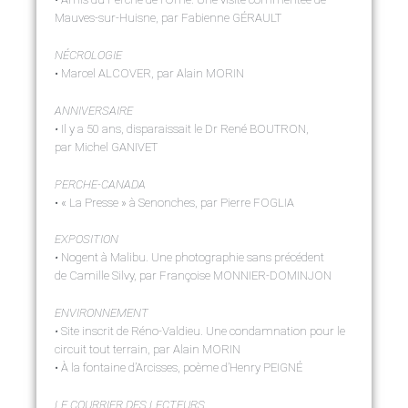
Mauves-sur-Huisne, par Fabienne GÉRAULT
NÉCROLOGIE
• Marcel ALCOVER, par Alain MORIN
ANNIVERSAIRE
•
Il y a 50 ans, disparaissait le Dr René BOUTRON,
par Michel GANIVET
PERCHE-CANADA
• « La Presse » à Senonches, par Pierre FOGLIA
EXPOSITION
•
Nogent à Malibu. Une photographie sans précédent
de Camille Silvy, par Françoise MONNIER-DOMINJON
ENVIRONNEMENT
•
Site inscrit de Réno-Valdieu. Une condamnation pour le
circuit tout terrain, par Alain MORIN
• À la fontaine d’Arcisses, poème d’Henry PEIGNÉ
LE COURRIER DES LECTEURS