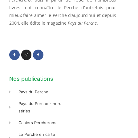
livres font connaître le Perche d’autrefois pour
mieux faire aimer le Perche d’aujourd’hui et depuis
2004, elle édite le magazine
Pays du Perche
.
F
I
F
a
n
a
c
s
c
e
t
e
b
a
b
o
g
o
o
r
o
k
a
k
-
m
-
f
f
Nos publications
Pays du Perche
Pays du Perche - hors
séries
Cahiers Percherons
Le Perche en carte