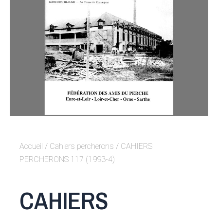
Accueil
/
Cahiers percherons
/ CAHIERS
PERCHERONS 117 (1993-4)
CAHIERS