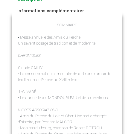
Informations complémentaires
SOMMAIRE
• Messe annuelle des Amis du Perche
Un savant dosage de tradition et de modernité
CHRONIQUES
Claude CAILLY
• La consommation alimentaire des artisans ruraux du
textile dans le Perche au XVIIIe siècle
J.-C. VADÉ
• Les tanneries de MONDOUBLEAU et de ses environs
VIE DES ASSOCIATIONS
• Amis du Perche du Loir-et-Cher. Une sortie chargée
d’histoire, par Bernard MALCOR
• Mon bas du bourg, chanson de Robert ROTROU
• Amis du Perche de l’Orne. Une visite commentée de