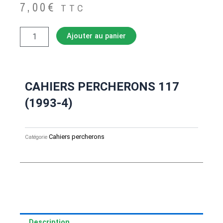
7,00
€
TTC
quantité
Ajouter au panier
de
CAHIERS
PERCHERONS
117
(1993-
CAHIERS PERCHERONS 117
4)
(1993-4)
Cahiers percherons
Catégorie
Description