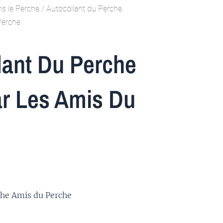
s le Perche
/ Autocollant du Perche
Perche
lant Du Perche
ar Les Amis Du
che Amis du Perche