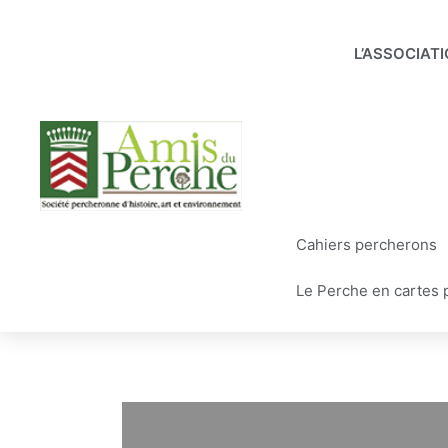
Aller
au
L’ASSOCIAT
contenu
Cahiers percherons
Le Perche en cartes 