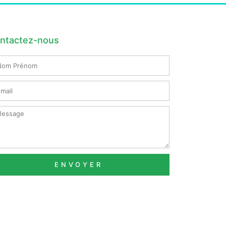
ntactez-nous
m
nom
il
ssage
ENVOYER