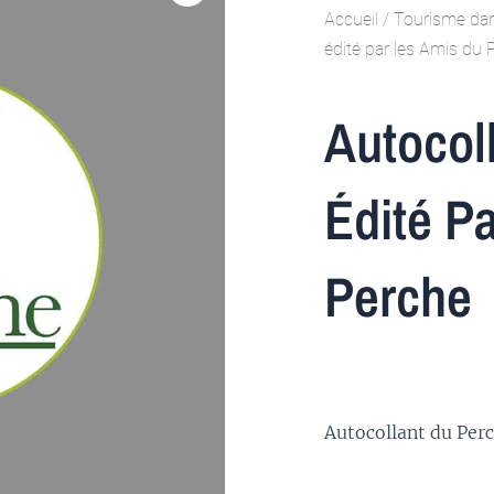
Accueil
/
Tourisme dan
édité par les Amis du 
Autocol
Édité P
Perche
Autocollant du Per