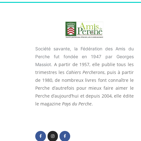
Société savante, la Fédération des Amis du
Perche fut fondée en 1947 par Georges
A partir de 1957, elle publie tous les
Massiot.
trimestres les
Cahiers Percherons
, puis à partir
de 1980, de nombreux livres font connaître le
Perche d’autrefois pour mieux faire aimer le
Perche d’aujourd’hui et depuis 2004, elle édite
le magazine
Pays du Perche
.
F
I
F
a
n
a
c
s
c
e
t
e
b
a
b