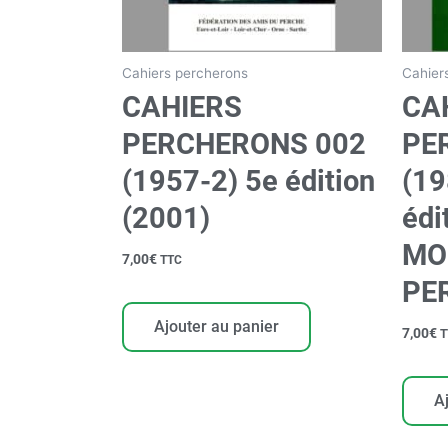
Cahiers percherons
Cahier
CAHIERS
CA
PERCHERONS 002
PE
(1957-2) 5e édition
(19
(2001)
édi
MO
7,00
€
TTC
PE
Ajouter au panier
7,00
€
T
A