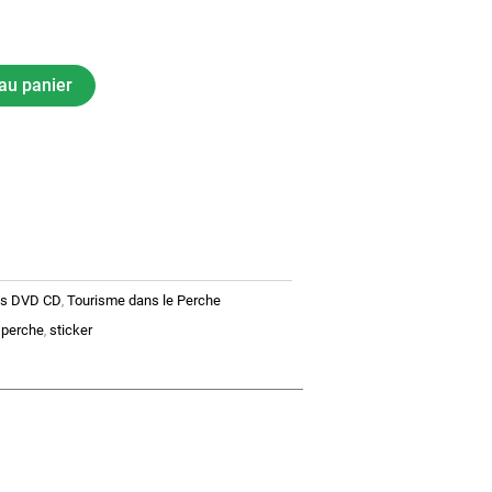
au panier
ts DVD CD
Tourisme dans le Perche
,
perche
sticker
,
,