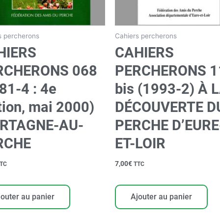
s percherons
Cahiers percherons
HIERS
CAHIERS
RCHERONS 068
PERCHERONS 1
81-4 : 4e
bis (1993-2) À 
tion, mai 2000)
DÉCOUVERTE D
RTAGNE-AU-
PERCHE D’EURE
RCHE
ET-LOIR
7,00
€
TC
TTC
jouter au panier
Ajouter au panier