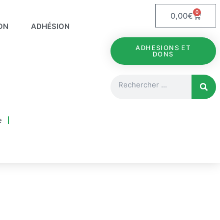
0
Panie
0,00
€
ON
ADHÉSION
ADHESIONS ET
DONS
Rechercher
e