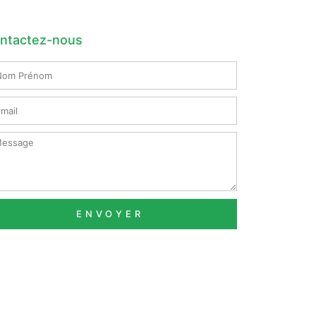
ntactez-nous
m
nom
il
ssage
ENVOYER