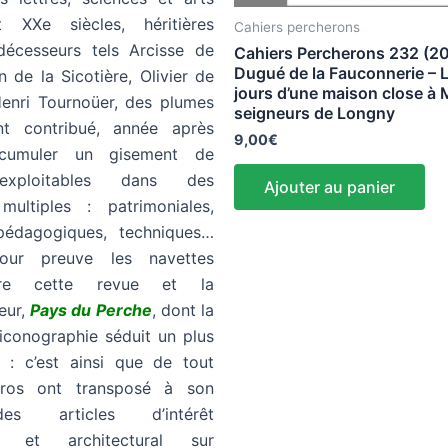
 XXe siècles, héritières
Cahiers percherons
édécesseurs tels Arcisse de
Cahiers Percherons 232 (2
Dugué de la Fauconnerie – L
de la Sicotière, Olivier de
jours d’une maison close à 
enri Tournoüer, des plumes
seigneurs de Longny
nt contribué, année après
9,00
€
cumuler un gisement de
 exploitables dans des
Ajouter au panier
multiples : patrimoniales,
 pédagogiques, techniques…
our preuve les navettes
ntre cette revue et la
eur,
Pays du Perche
, dont la
iconographie séduit un plus
t : c’est ainsi que de tout
éros ont transposé à son
des articles d’intérêt
ue et architectural sur