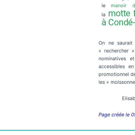
le
manoir 
motte 
la
à Condé-
On ne saurait 
« rechercher »
nominatives e
accessibles en
promotionnel de 
les « moissonneu
Elisa
Page créée le 0