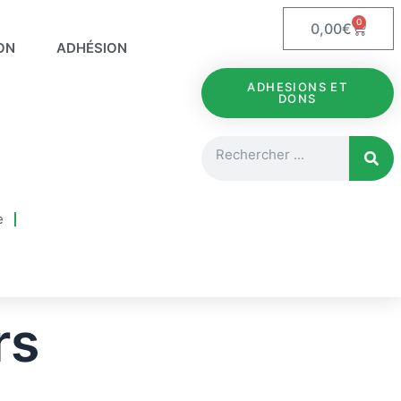
0
Panie
0,00
€
ON
ADHÉSION
ADHESIONS ET
DONS
Rechercher
e
rs