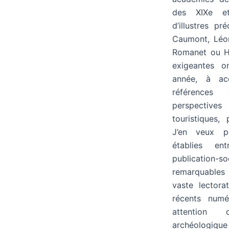
des XIXe et
d’illustres pr
Caumont, Léon 
Romanet ou H
exigeantes o
année, à ac
références
perspectives 
touristiques,
J’en veux p
établies e
publication-so
remarquables 
vaste lectora
récents num
attention 
archéologiq