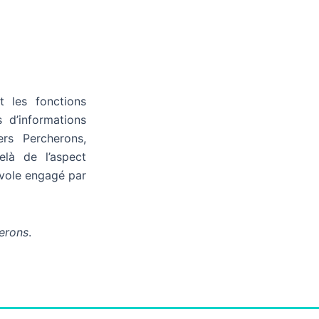
t les fonctions
 d’informations
rs Percherons,
elà de l’aspect
névole engagé par
herons
.