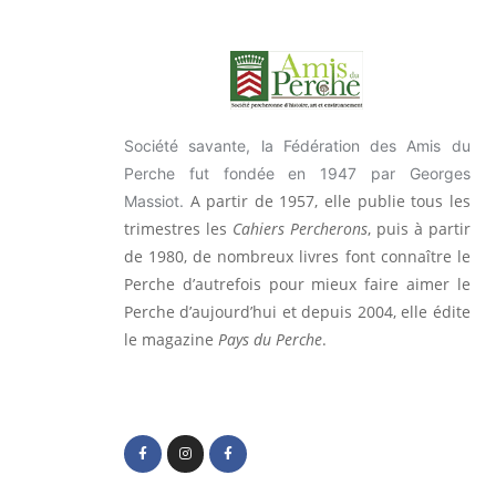
Société savante, la Fédération des Amis du
Perche fut fondée en 1947 par Georges
A partir de 1957, elle publie tous les
Massiot.
trimestres les
Cahiers Percherons
, puis à partir
de 1980, de nombreux livres font connaître le
Perche d’autrefois pour mieux faire aimer le
Perche d’aujourd’hui et depuis 2004, elle édite
le magazine
Pays du Perche
.
F
I
F
a
n
a
c
s
c
e
t
e
b
a
b
o
g
o
o
r
o