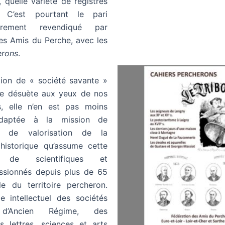
 quelle variété de registres
 ! C’est pourtant le pari
ûrement revendiqué par
des Amis du Perche, avec les
erons
.
ation de « société savante »
re désuète aux yeux de nos
s, elle n’en est pas moins
adaptée à la mission de
t de valorisation de la
historique qu’assume cette
on de scientifiques et
ssionnés depuis plus de 65
le du territoire percheron.
e intellectuel des sociétés
n d’Ancien Régime, des
 lettres, sciences et arts