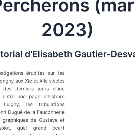
Percherons (mar
2023)
torial d'Elisabeth Gautier-Des
stigations érudites sur les
ongny aux XIe et XIIe siècles
n des derniers jours d’une
 entre une page d’histoire
 Luigny, les tribulations
enri Dugué de la Fauconnerie
ls graphiques de Gustave et
siot, quel grand écart