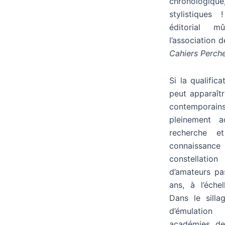
chronologique,
stylistiques
éditorial m
l’association 
Cahiers Perch
Si la qualific
peut apparaît
contemporain
pleinement 
recherche e
connaissance 
constellati
d’amateurs pa
ans, à l’échel
Dans le sillag
d’émulatio
académies des