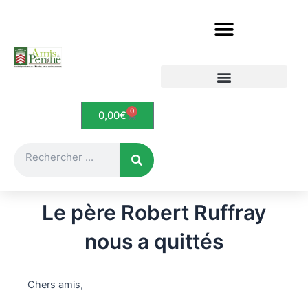
Aller
au
contenu
Etudes et documents
Le Perche en cartes postales
0
Panier
0,00
€
Rechercher
Le père Robert Ruffray
nous a quittés
Chers amis,