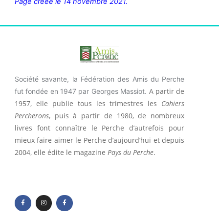
Page créée le 14 novembre 2021.
Société savante, la Fédération des Amis du Perche
A partir de
fut fondée en 1947 par Georges Massiot.
1957, elle publie tous les trimestres les
Cahiers
Percherons
, puis à partir de 1980, de nombreux
livres font connaître le Perche d’autrefois pour
mieux faire aimer le Perche d’aujourd’hui et depuis
2004, elle édite le magazine
Pays du Perche
.
F
I
F
a
n
a
c
s
c
e
t
e
b
a
b
o
g
o
o
r
o