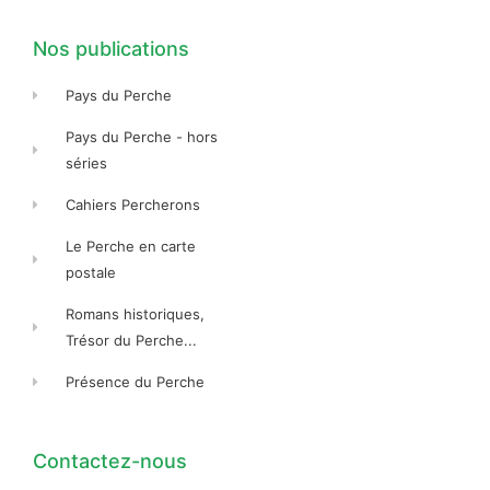
k
a
k
-
m
-
f
f
Nos publications
Pays du Perche
Pays du Perche - hors
séries
Cahiers Percherons
Le Perche en carte
postale
Romans historiques,
Trésor du Perche...
Présence du Perche
Contactez-nous