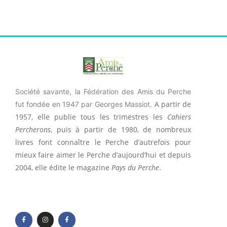
Société savante, la Fédération des Amis du Perche
A partir de
fut fondée en 1947 par Georges Massiot.
1957, elle publie tous les trimestres les
Cahiers
Percherons
, puis à partir de 1980, de nombreux
livres font connaître le Perche d’autrefois pour
mieux faire aimer le Perche d’aujourd’hui et depuis
2004, elle édite le magazine
Pays du Perche
.
F
I
F
a
n
a
c
s
c
e
t
e
b
a
b