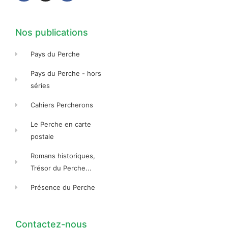
o
g
o
o
r
o
k
a
k
-
m
-
f
f
Nos publications
Pays du Perche
Pays du Perche - hors
séries
Cahiers Percherons
Le Perche en carte
postale
Romans historiques,
Trésor du Perche...
Présence du Perche
Contactez-nous