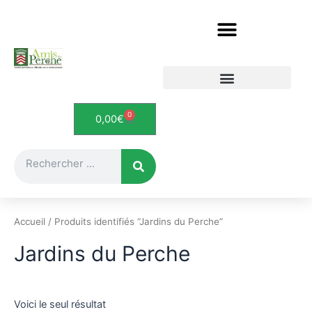
Aller
au
contenu
Etudes et documents
Le Perche en cartes postales
0
Panier
0,00
€
Rechercher
Accueil
/ Produits identifiés “Jardins du Perche”
Jardins du Perche
Voici le seul résultat