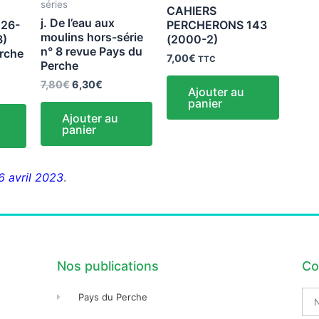
séries
CAHIERS
j. De l’eau aux
26-
PERCHERONS 143
moulins hors-série
3)
(2000-2)
n° 8 revue Pays du
erche
7,00
€
TTC
Perche
7,80
€
6,30
€
Ajouter au
panier
Ajouter au
panier
16 avril 2023
.
Nos publications
Co
No
Pays du Perche
Pré