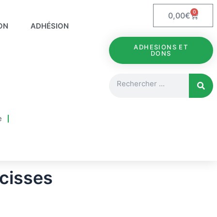
0
Panie
0,00
€
ON
ADHÉSION
ADHESIONS ET
DONS
Rechercher
e
rcisses