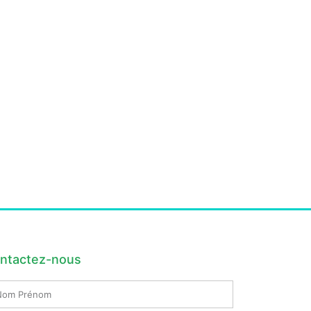
ntactez-nous
m
nom