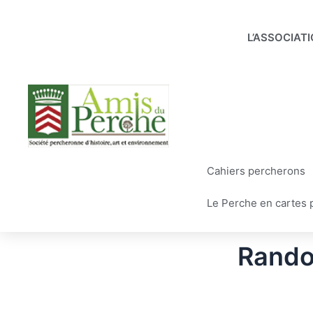
Aller
au
L’ASSOCIAT
contenu
Cahiers percherons
Le Perche en cartes 
Randon