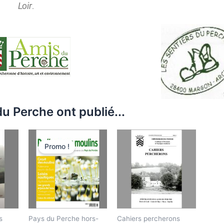
Loir
.
u Perche ont publié...
Le
Le
prix
prix
Promo !
initial
actuel
était :
est :
7,80€.
6,30€.
s
Pays du Perche hors-
Cahiers percherons