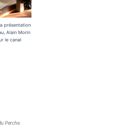
a présentation
au, Alain Morin
ur le canal
 du Perche
.