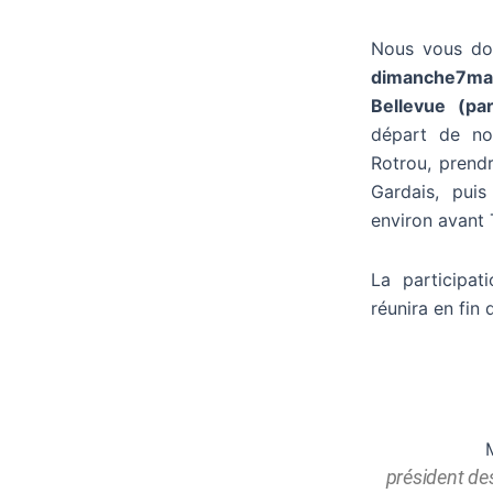
Nous vous do
dimanche7ma
Bellevue (pa
départ de no
Rotrou, prendr
Gardais, pui
environ avant 
La participat
réunira en fin 
Amitiés
président de