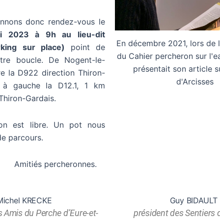
nnons donc rendez-vous le
i 2023 à 9h au lieu-dit
En décembre 2021, lors de l
rking sur place)
point de
du Cahier percheron sur l'e
tre boucle. De Nogent-le-
présentait son article s
e la D922 direction Thiron-
d'Arcisses
s à gauche la D12.1, 1 km
Thiron-Gardais.
ion est libre. Un pot nous
de parcours.
 percheronnes.
Michel KRECKE
Guy BIDAULT
s Amis du Perche d’Eure-et-
président des Sentiers