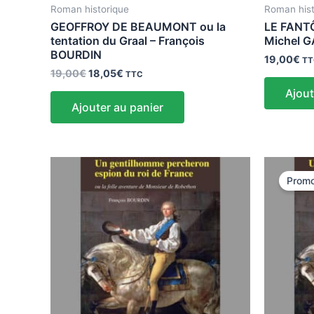
Roman historique
Roman hist
GEOFFROY DE BEAUMONT ou la
LE FANT
tentation du Graal – François
Michel 
BOURDIN
19,00
€
TT
19,00
€
18,05
€
TTC
Ajout
Ajouter au panier
Le
pr
Promo
ini
éta
19