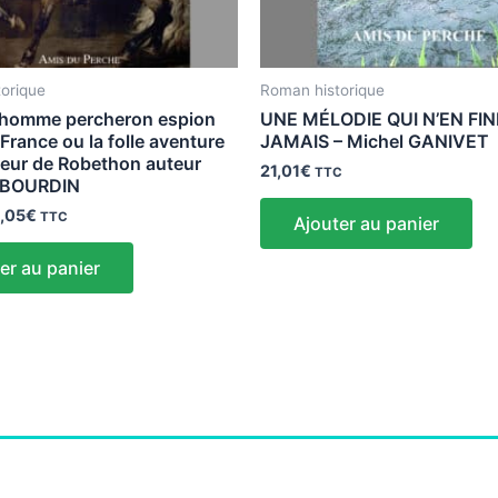
orique
Roman historique
lhomme percheron espion
UNE MÉLODIE QUI N’EN FIN
 France ou la folle aventure
JAMAIS – Michel GANIVET
eur de Robethon auteur
21,01
€
TTC
s BOURDIN
,05
€
TTC
Ajouter au panier
er au panier