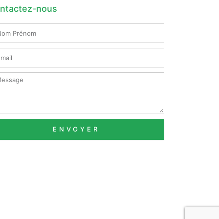
ntactez-nous
m
nom
il
ssage
ENVOYER