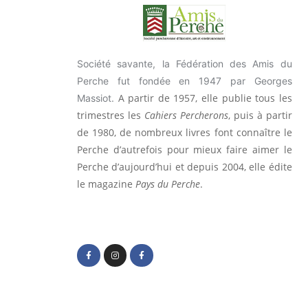
Société savante, la Fédération des Amis du
Perche fut fondée en 1947 par Georges
A partir de 1957, elle publie tous les
Massiot.
trimestres les
Cahiers Percherons
, puis à partir
de 1980, de nombreux livres font connaître le
Perche d’autrefois pour mieux faire aimer le
Perche d’aujourd’hui et depuis 2004, elle édite
le magazine
Pays du Perche
.
F
I
F
a
n
a
c
s
c
e
t
e
b
a
b
o
g
o
o
r
o
k
a
k
-
m
-
f
f