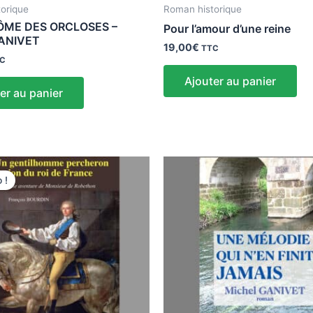
orique
Roman historique
ÔME DES ORCLOSES –
Pour l’amour d’une reine
GANIVET
19,00
€
TTC
C
Ajouter au panier
er au panier
Le
ix
prix
 !
tial
actuel
it :
est :
,00€.
18,05€.