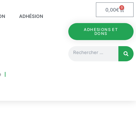
0
Panie
0,00
€
ON
ADHÉSION
ADHESIONS ET
DONS
Rechercher
e