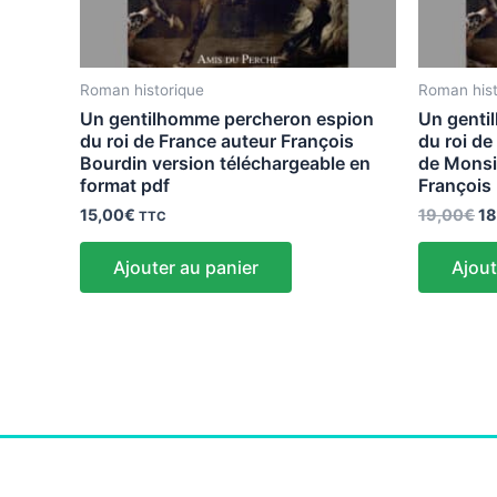
Roman historique
Roman hist
Un gentilhomme percheron espion
Un genti
du roi de France auteur François
du roi de
Bourdin version téléchargeable en
de Monsi
format pdf
Françoi
15,00
€
19,00
€
18
TTC
Ajouter au panier
Ajout