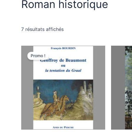
Roman historique
7 résultats affichés
Le
Le
prix
prix
Promo !
initial
actuel
était :
est :
19,00€.
18,05€.