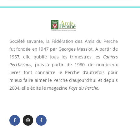
Société savante, la Fédération des Amis du Perche
A partir de
fut fondée en 1947 par Georges Massiot.
1957, elle publie tous les trimestres les
Cahiers
Percherons
, puis à partir de 1980, de nombreux
livres font connaître le Perche d’autrefois pour
mieux faire aimer le Perche d’aujourd’hui et depuis
2004, elle édite le magazine
Pays du Perche
.
F
I
F
a
n
a
c
s
c
e
t
e
b
a
b
o
g
o
o
r
o
k
a
k
-
m
-