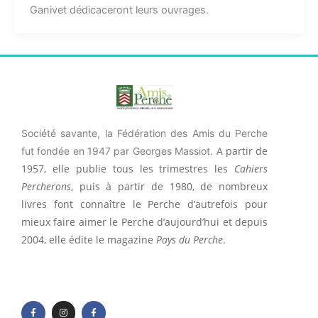
Ganivet dédicaceront leurs ouvrages.
Société savante, la Fédération des Amis du Perche
A partir de
fut fondée en 1947 par Georges Massiot.
1957, elle publie tous les trimestres les
Cahiers
Percherons
, puis à partir de 1980, de nombreux
livres font connaître le Perche d’autrefois pour
mieux faire aimer le Perche d’aujourd’hui et depuis
2004, elle édite le magazine
Pays du Perche
.
F
I
F
a
n
a
c
s
c
e
t
e
b
a
b