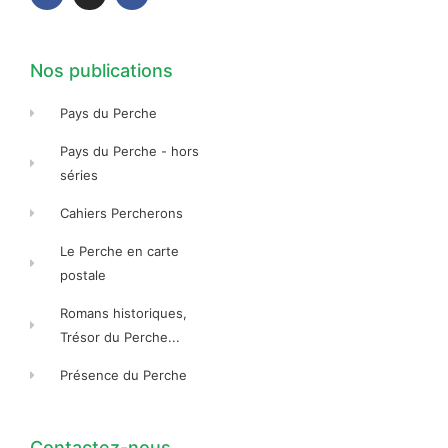
o
g
o
o
r
o
k
a
k
-
m
-
f
f
Nos publications
Pays du Perche
Pays du Perche - hors
séries
Cahiers Percherons
Le Perche en carte
postale
Romans historiques,
Trésor du Perche...
Présence du Perche
Contactez-nous