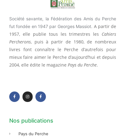
Société savante, la Fédération des Amis du Perche
A partir de
fut fondée en 1947 par Georges Massiot.
1957, elle publie tous les trimestres les
Cahiers
Percherons
, puis à partir de 1980, de nombreux
livres font connaître le Perche d’autrefois pour
mieux faire aimer le Perche d’aujourd’hui et depuis
2004, elle édite le magazine
Pays du Perche
.
F
I
F
a
n
a
c
s
c
e
t
e
b
a
b
o
g
o
o
r
o
k
a
k
-
m
-
f
f
Nos publications
Pays du Perche