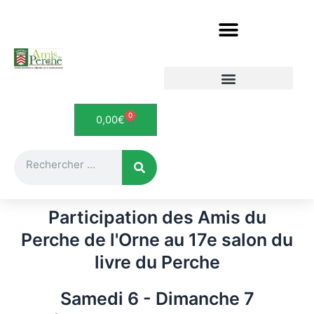
Aller
au
contenu
Etudes et documents
Le Perche en cartes postales
0
Panier
0,00
€
Rechercher
Participation des Amis du
Perche de l'Orne au 17e salon du
livre du Perche
Samedi 6 - Dimanche 7