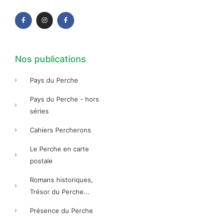
a
n
a
c
s
c
e
t
e
b
a
b
o
g
o
o
r
o
k
a
k
-
m
-
f
f
Nos publications
Pays du Perche
Pays du Perche - hors
séries
Cahiers Percherons
Le Perche en carte
postale
Romans historiques,
Trésor du Perche...
Présence du Perche