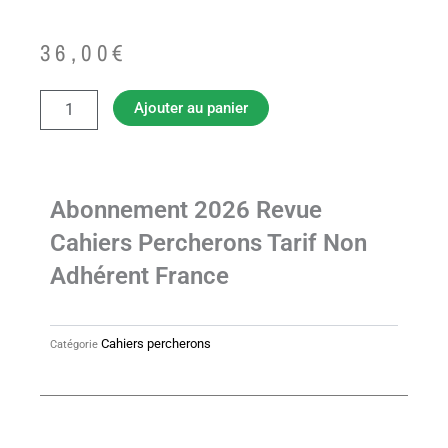
36,00
€
quantité
Ajouter au panier
de
Abonnement
2026
revue
Cahiers
Abonnement 2026 Revue
Percherons
Cahiers Percherons Tarif Non
tarif
non
Adhérent France
adhérent
France
Cahiers percherons
Catégorie