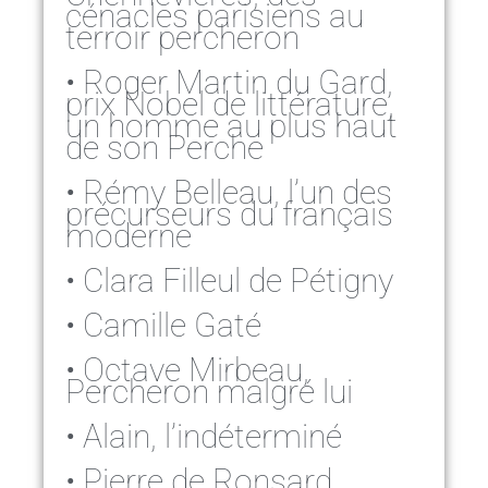
cénacles parisiens au
terroir percheron
• Roger Martin du Gard,
prix Nobel de littérature,
un homme au plus haut
de son Perche
• Rémy Belleau, l’un des
précurseurs du français
moderne
• Clara Filleul de Pétigny
• Camille Gaté
• Octave Mirbeau,
Percheron malgré lui
• Alain, l’indéterminé
• Pierre de Ronsard