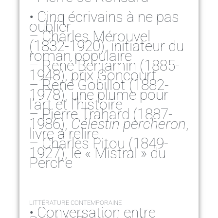
• Cinq écrivains à ne pas
oublier
– Charles Mérouvel
(1832-1920), initiateur du
roman populaire
– René Benjamin (1885-
1948), prix Goncourt
– René Gobillot (1882-
1978), une plume pour
l’art et l’histoire
– Pierre Trahard (1887-
1986),
Célestin percheron
,
livre à relire
– Charles Pitou (1849-
1927), le « Mistral » du
Perche
LITTÉRATURE CONTEMPORAINE
• Conversation entre