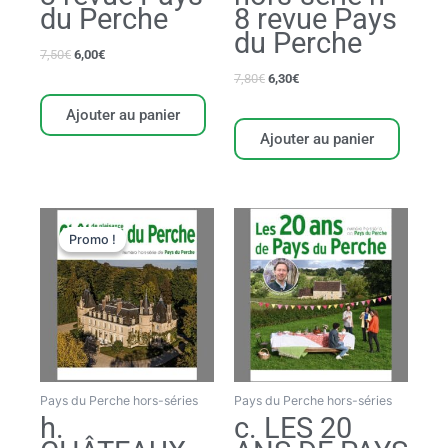
du Perche
8 revue Pays
du Perche
7,50
€
6,00
€
7,80
€
6,30
€
Ajouter au panier
Ajouter au panier
Le
Le
prix
prix
Promo !
Promo !
initial
actuel
était :
est :
17,50€.
16,50€.
Pays du Perche hors-séries
Pays du Perche hors-séries
h.
c. LES 20