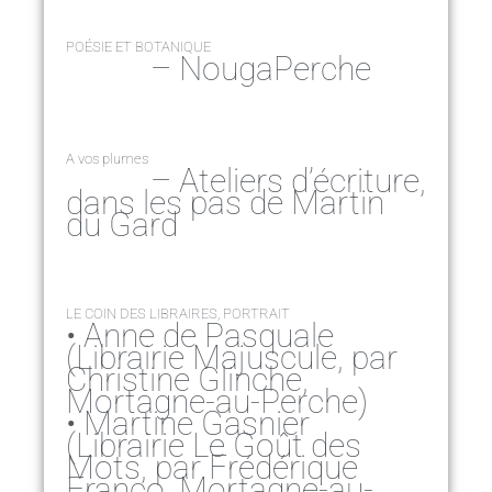
POÉSIE ET BOTANIQUE
– NougaPerche
A vos plumes
– Ateliers d’écriture,
dans les pas de Martin
du Gard
LE COIN DES LIBRAIRES, PORTRAIT
• Anne de Pasquale
(Librairie Majuscule, par
Christine Glinche,
Mortagne-au-Perche)
• Martine Gasnier
(Librairie Le Goût des
Mots, par Frédérique
Franco, Mortagne-au-