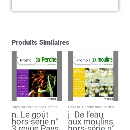
Produits Similaires
Le
Le
Le
Le
prix
prix
prix
prix
Promo !
Promo !
Promo !
Promo !
initial
actuel
initial
actuel
était :
est :
était :
est :
7,50€.
6,00€.
7,80€.
6,30€.
Pays du Perche hors-séries
Pays du Perche hors-séries
n. Le goût
j. De l’eau
hors-série n°
aux moulins
3 revue Pays
hors-série n°