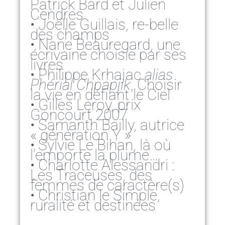
Patrick Bard et Julien
Cendres
• Joëlle Guillais, re-belle
des champs
• Nane Beauregard, une
écrivaine choisie par ses
livres
• Philippe Krhajac
alias
Phérial Chpapjik
, Choisir
la vie en défiant le Ciel
• Gilles Leroy, prix
Goncourt 2007
• Samanth Bailly, autrice
« génération Y »
• Sylvie Le Bihan, là où
l’emporte la plume…
• Charlotte Alessandri :
Les Traceuses, des
femmes de caractère(s)
• Christian le Simple,
ruralité et destinées