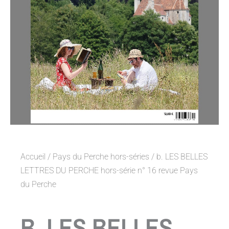
Accueil
/
Pays du Perche hors-séries
/ b. LES BELLES
LETTRES DU PERCHE hors-série n° 16 revue Pays
du Perche
B. LES BELLES