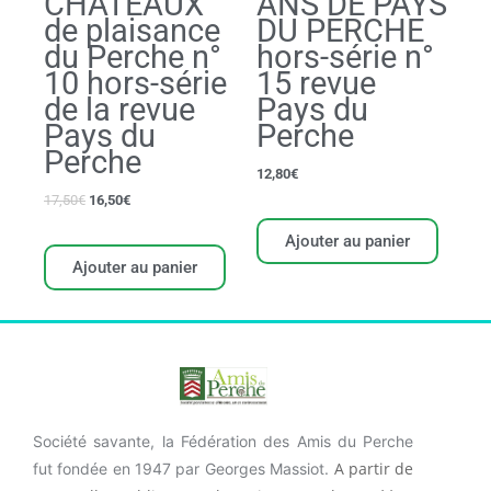
CHÂTEAUX
ANS DE PAYS
de plaisance
DU PERCHE
du Perche n°
hors-série n°
10 hors-série
15 revue
de la revue
Pays du
Pays du
Perche
Perche
12,80
€
17,50
€
16,50
€
Ajouter au panier
Ajouter au panier
Société savante, la Fédération des Amis du Perche
A partir de
fut fondée en 1947 par Georges Massiot.