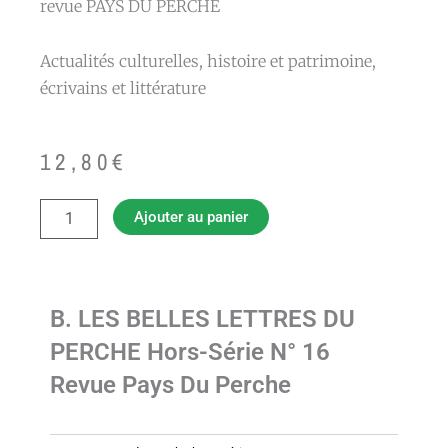
revue PAYS DU PERCHE
Actualités culturelles, histoire et patrimoine,
écrivains et littérature
12,80
€
quantité
Ajouter au panier
de
b.
LES
BELLES
LETTRES
B. LES BELLES LETTRES DU
DU
PERCHE Hors-Série N° 16
PERCHE
hors-
Revue Pays Du Perche
série
n°
16
revue