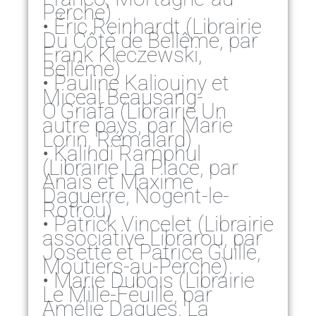
Perche)
• Éric Reinhardt (Librairie
Du Côté de Bellême, par
Frank Kleczewski,
Bellême)
• Pauline Kalioujny et
Miceal Beausang-
O’Griafa (Librairie Un
autre pays, par Marie
Lorin, Rémalard)
• Kalindi Ramphul
(Librairie La Place, par
Anaïs et Maxime
Daguerre, Nogent-le-
Rotrou)
• Patrick Vincelet (Librairie
associative Librarou, par
Josette et Patrice Guille,
Moutiers-au-Perche)
• Marie Dubois (Librairie
Le Mille-Feuille, par
Amélie Dagues, La