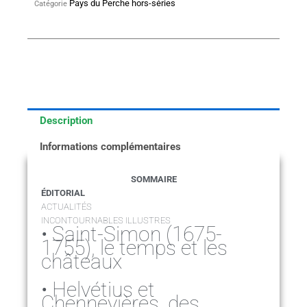
Pays du Perche hors-séries
Catégorie
Pays
du
Perche
Description
Informations complémentaires
SOMMAIRE
ÉDITORIAL
ACTUALITÉS
INCONTOURNABLES ILLUSTRES
• Saint-Simon (1675-
1755), le temps et les
châteaux
• Helvétius et
Chennevières, des