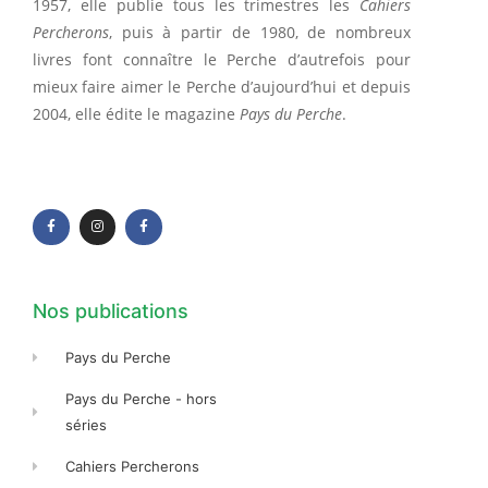
1957, elle publie tous les trimestres les
Cahiers
Percherons
, puis à partir de 1980, de nombreux
livres font connaître le Perche d’autrefois pour
mieux faire aimer le Perche d’aujourd’hui et depuis
2004, elle édite le magazine
Pays du Perche
.
F
I
F
a
n
a
c
s
c
e
t
e
b
a
b
o
g
o
o
r
o
k
a
k
-
m
-
f
f
Nos publications
Pays du Perche
Pays du Perche - hors
séries
Cahiers Percherons