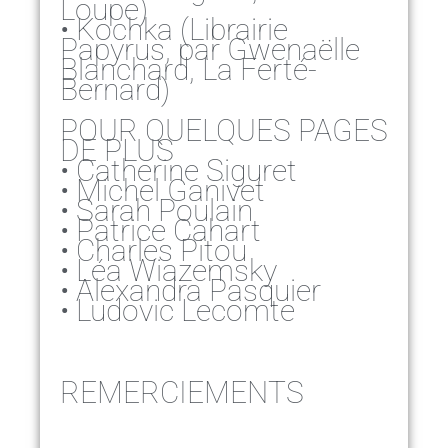
Loupe)
• Kochka (Librairie
Papyrus, par Gwenaëlle
Blanchard, La Ferté-
Bernard)
POUR QUELQUES PAGES
DE PLUS
• Catherine Siguret
• Michel Ganivet
• Sarah Poulain
• Patrice Cahart
• Charles Pitou
• Léa Wiazemsky
• Alexandra Pasquier
• Ludovic Lecomte
REMERCIEMENTS