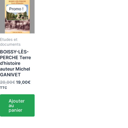
Le
Le
prix
prix
Promo !
initial
actuel
était :
est :
20,00€.
19,00€.
Etudes et
documents
BOISSY-LÈS-
PERCHE Terre
d’histoire
auteur Michel
GANIVET
20,00
€
19,00
€
TTC
Ajouter
au
panier