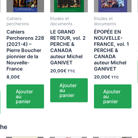
Cahiers
Etudes et
Etudes et
percherons
documents
documents
Cahiers
LE GRAND
ÉPOPÉE EN
Percherons 228
RETOUR, vol. 2
NOUVELLE-
(2021-4) –
PERCHE &
FRANCE, vol. 1
Pierre Boucher
CANADA
PERCHE &
pionnier de la
auteur Michel
CANADA
Nouvelle-
GANIVET
auteur Michel
France
GANIVET
20,00
€
TTC
8,00
€
20,00
€
TTC
Ajouter
au
Ajouter
Ajouter
panier
au
au
panier
panier
che