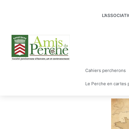
Aller
au
L’ASSOCIAT
contenu
Cahiers percherons
Le Perche en cartes 