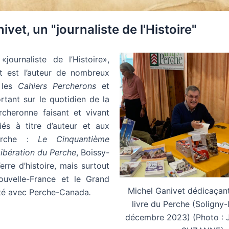
vet, un "journaliste de l'Histoire"
journaliste de l’Histoire»,
t est l’auteur de nombreux
s les
Cahiers Percherons
et
rtant sur le quotidien de la
rcheronne faisant et vivant
bliés à titre d’auteur et aux
erche :
Le Cinquantième
Libération du Perche
, Boissy-
erre d’histoire, mais surtout
uvelle-France et le Grand
Michel Ganivet dédicaçant
ité avec Perche-Canada
.
livre du Perche (Soligny-
décembre 2023) (Photo : 