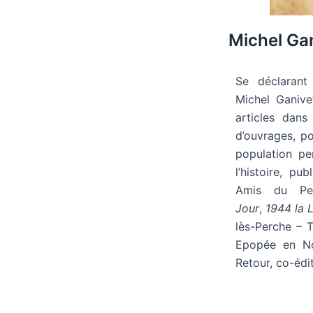
Michel Gani
Se déclarant «
Michel Ganive
articles dan
d’ouvrages, po
population pe
l’histoire, pu
Amis du P
Jour
,
1944 la 
lès-Perche – T
Epopée en No
Retour, co-éd