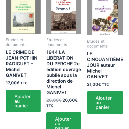
Le
Le
prix
prix
Promo !
initial
actuel
était :
est :
28,00€.
26,60€.
Etudes et
Etudes et
Etudes et
documents
documents
documents
LE CRIME DE
1944 LA
LE
JEAN-POTHIN
LIBÉRATION
CINQUANTIÈME
RADIGUET –
DU PERCHE 2e
JOUR auteur
Michel
édition ouvrage
Michel
GANIVET
publié sous la
GANIVET
direction de
17,00
€
TTC
21,00
€
TTC
Michel
GANIVET
Ajouter
Ajouter
28,00
€
26,60
€
au
au
panier
TTC
panier
Ajouter
au
panier