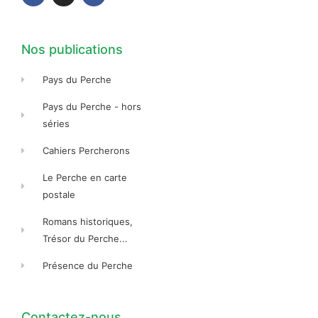
o
g
o
o
r
o
k
a
k
-
m
-
f
f
Nos publications
Pays du Perche
Pays du Perche - hors
séries
Cahiers Percherons
Le Perche en carte
postale
Romans historiques,
Trésor du Perche...
Présence du Perche
Contactez-nous