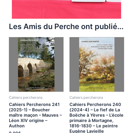
Les Amis du Perche ont publié...
Cahiers percherons
Cahiers percherons
Cahiers Percherons 241
Cahiers Percherons 240
(2025-1) – Boucher
(2024-4) – Le fief de La
maître maçon – Mauves –
Boëche à Yèvres – L’école
Léon XIV origine –
primaire à Mortagne,
Authon
1816-1830 – Le peintre
Eugène Lavieille