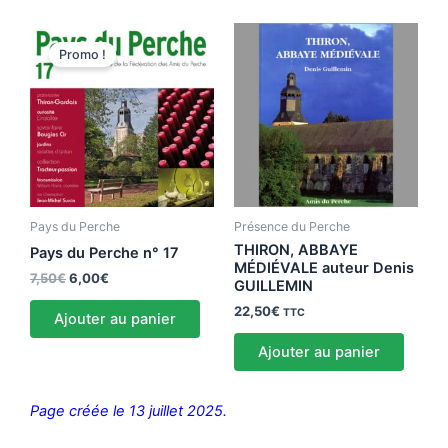
Le
Le
prix
prix
Promo !
initial
actuel
était :
est :
7,50€.
6,00€.
Pays du Perche
Présence du Perche
THIRON, ABBAYE
Pays du Perche n° 17
MÉDIÉVALE auteur Denis
7,50
€
6,00
€
GUILLEMIN
22,50
€
TTC
Ajouter au panier
Ajouter au panier
Page créée le 13 juillet 2025.