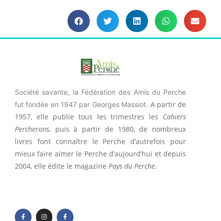
Société savante, la Fédération des Amis du Perche
A partir de
fut fondée en 1947 par Georges Massiot.
1957, elle publie tous les trimestres les
Cahiers
Percherons
, puis à partir de 1980, de nombreux
livres font connaître le Perche d’autrefois pour
mieux faire aimer le Perche d’aujourd’hui et depuis
2004, elle édite le magazine
Pays du Perche
.
F
I
F
a
n
a
c
s
c
e
t
e
b
a
b