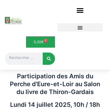
Aller
au
contenu
Etudes et documents
Le Perche en cartes postales
0
Panier
0,00
€
Rechercher
Participation des Amis du
Perche d'Eure-et-Loir au Salon
du livre de Thiron-Gardais
Lundi 14 juillet 2025, 10h / 18h