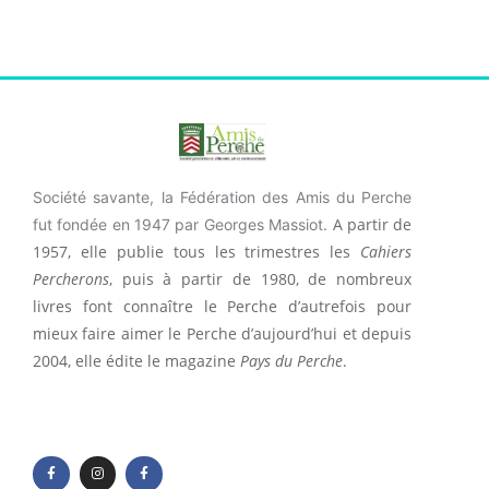
Société savante, la Fédération des Amis du Perche
A partir de
fut fondée en 1947 par Georges Massiot.
1957, elle publie tous les trimestres les
Cahiers
Percherons
, puis à partir de 1980, de nombreux
livres font connaître le Perche d’autrefois pour
mieux faire aimer le Perche d’aujourd’hui et depuis
2004, elle édite le magazine
Pays du Perche
.
F
I
F
a
n
a
c
s
c
e
t
e
b
a
b