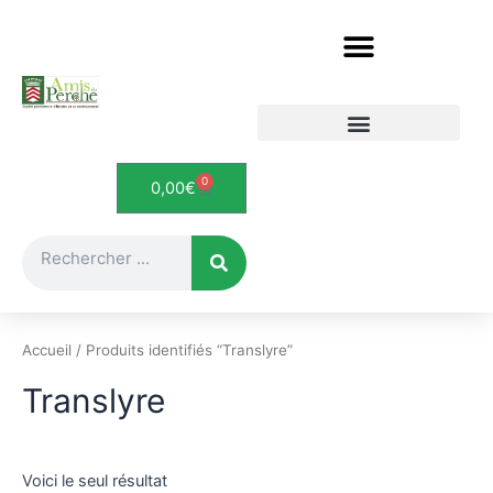
Aller
au
contenu
Etudes et documents
Le Perche en cartes postales
0
Panier
0,00
€
Rechercher
Accueil
/ Produits identifiés “Translyre”
Translyre
Voici le seul résultat