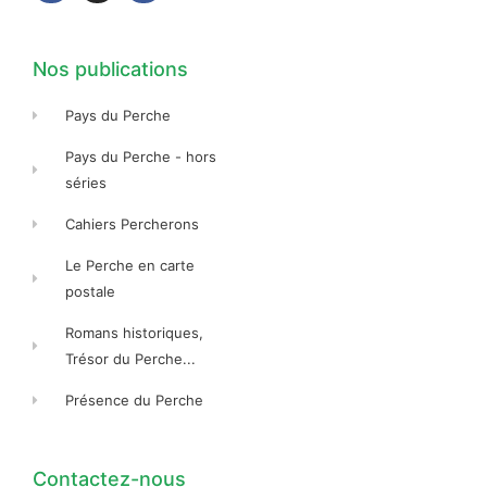
o
g
o
o
r
o
k
a
k
-
m
-
f
f
Nos publications
Pays du Perche
Pays du Perche - hors
séries
Cahiers Percherons
Le Perche en carte
postale
Romans historiques,
Trésor du Perche...
Présence du Perche
Contactez-nous