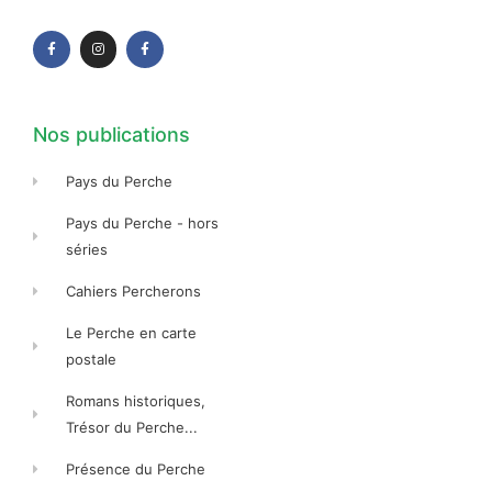
F
I
F
a
n
a
c
s
c
e
t
e
b
a
b
o
g
o
o
r
o
k
a
k
-
m
-
f
f
Nos publications
Pays du Perche
Pays du Perche - hors
séries
Cahiers Percherons
Le Perche en carte
postale
Romans historiques,
Trésor du Perche...
Présence du Perche