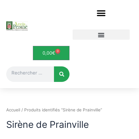
Aller
au
contenu
Etudes et documents
Le Perche en cartes postales
0
Panier
0,00
€
Rechercher
Accueil
/ Produits identifiés “Sirène de Prainville”
Sirène de Prainville