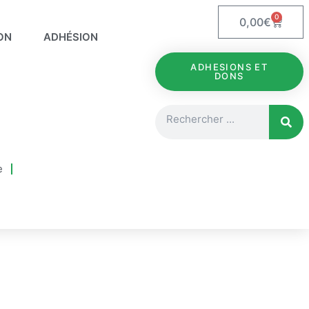
0
Panie
0,00
€
ON
ADHÉSION
ADHESIONS ET
DONS
Rechercher
e