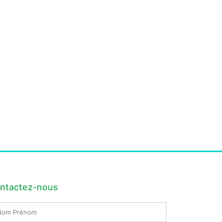
ntactez-nous
m
nom